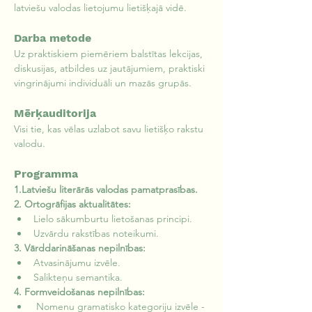
latviešu valodas lietojumu lietišķajā vidē.
Darba metode
Uz praktiskiem piemēriem balstītas lekcijas, 
diskusijas, atbildes uz jautājumiem, praktiski 
vingrinājumi individuāli un mazās grupās.
Mērķauditorija
Visi tie, kas vēlas uzlabot savu lietišķo rakstu 
valodu.
Programma
1.Latviešu literārās valodas pamatprasības.
2. Ortogrāfijas aktualitātes:
Lielo sākumburtu lietošanas principi.
Uzvārdu rakstības noteikumi.
3.
Vārddarināšanas nepilnības:
Atvasinājumu izvēle.
Salikteņu semantika.
4. Formveidošanas nepilnības:
 Nomenu gramatisko kategoriju izvēle - 