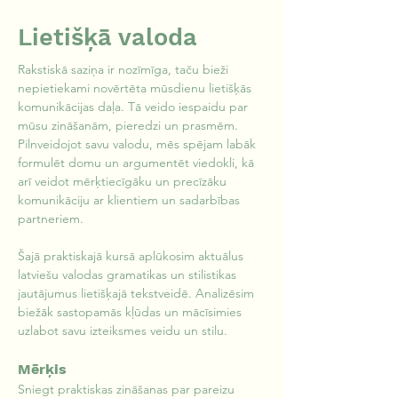
Lietišķā valoda
Rakstiskā saziņa ir nozīmīga, taču bieži 
nepietiekami novērtēta mūsdienu lietišķās 
komunikācijas daļa. Tā veido iespaidu par 
mūsu zināšanām, pieredzi un prasmēm. 
Pilnveidojot savu valodu, mēs spējam labāk 
formulēt domu un argumentēt viedokli, kā 
arī veidot mērķtiecīgāku un precīzāku 
komunikāciju ar klientiem un sadarbības 
partneriem.
Šajā praktiskajā kursā aplūkosim aktuālus 
latviešu valodas gramatikas un stilistikas 
jautājumus lietišķajā tekstveidē. Analizēsim 
biežāk sastopamās kļūdas un mācīsimies 
uzlabot savu izteiksmes veidu un stilu.
Mērķis
Sniegt praktiskas zināšanas par pareizu 