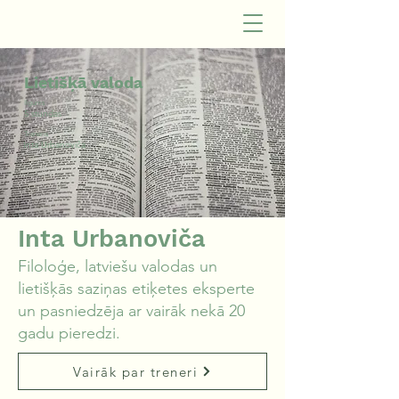
Lietišķā valoda
Ilgums
5 stundas
Treneris
Inta Urbanoviča
Inta Urbanoviča
Filoloģe, latviešu valodas un
lietišķās saziņas etiķetes eksperte
un pasniedzēja ar vairāk nekā 20
gadu pieredzi.
Vairāk par treneri