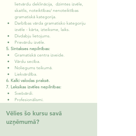
lietvārdu deklinācija,  dzimtes izvēle, 
skaitlis, noteiktības/ nenoteiktības 
gramatiskā kategorija.
Darbības vārda gramatisko kategoriju 
izvēle - kārta, izteiksme, laiks.
Divdabju lietojums.
Prievārdu izvēle.
5. Sintakses nepilnības:
Gramatiskā centra izveide.
Vārdu secība.
Noliegums teikumā.
Liekvārdība.
6. Kalki valodas praksē.
7. Leksikas izvēles nepilnības:
Svešvārdi.
Profesionālismi.
Vēlies šo kursu savā
uzņēmumā?