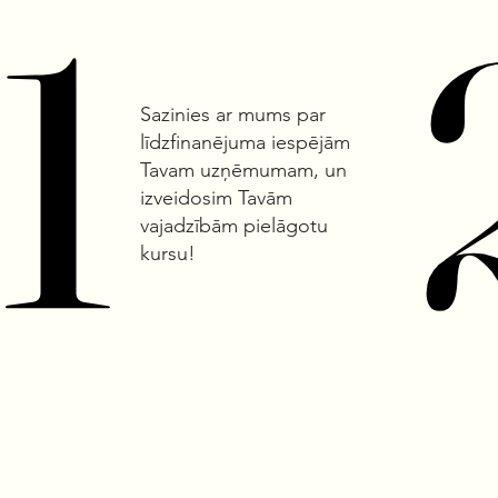
1
1
Sazinies ar mums par
līdzfinanējuma iespējām
Tavam uzņēmumam, un
izveidosim Tavām
vajadzībām pielāgotu
kursu!