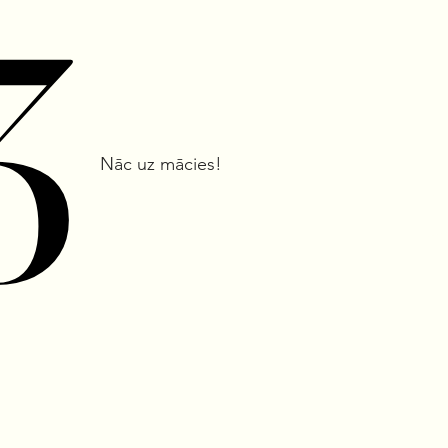
3
3
Nāc uz mācies!