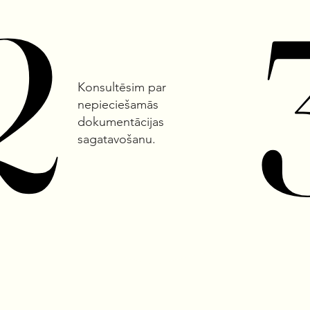
2
2
Konsultēsim par
nepieciešamās
dokumentācijas
sagatavošanu.