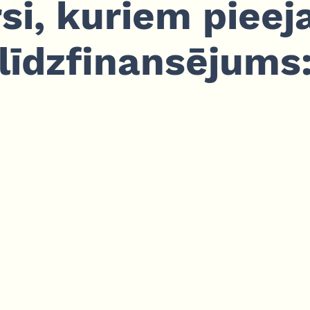
si, kuriem piee
līdzfinansējums