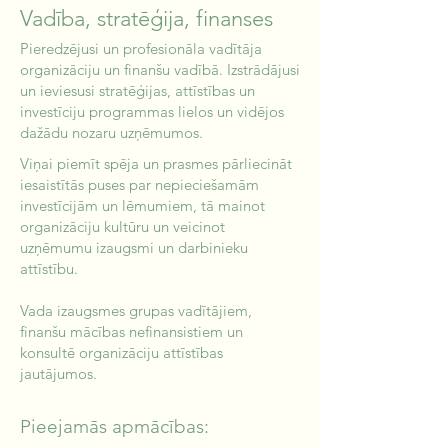
Vadība, stratēģija, finanses
Pieredzējusi un profesionāla vadītāja
organizāciju un finanšu vadībā. Izstrādājusi
un ieviesusi stratēģijas, attīstības un
investīciju programmas lielos un vidējos
dažādu nozaru uzņēmumos.
Viņai piemīt spēja un prasmes pārliecināt
iesaistītās puses par nepieciešamām
investīcijām un lēmumiem, tā mainot
organizāciju kultūru un veicinot
uzņēmumu izaugsmi un darbinieku
attīstību.
Vada izaugsmes grupas vadītājiem,
finanšu mācības nefinansistiem un
konsultē organizāciju attīstības
jautājumos.
Pieejamās apmācības: