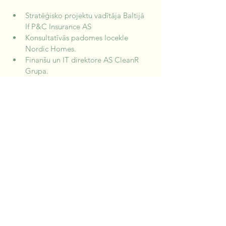
Stratēģisko projektu vadītāja Baltijā 
If P&C Insurance AS
Konsultatīvās padomes locekle 
Nordic Homes.
Finanšu un IT direktore AS CleanR 
Grupa.
Valdes locekle, finanšu un 
administratīvā direktore SIA CleanR.
Finanšu departamenta direktore VAS 
Valsts nekustamie īpašumi.
Valdes locekle un finanšu direktore 
SIA Latvijas Piens.
Valdes locekle un finanšu direktore 
SIA Lattelecom Technology.
Biznesa kontroles un analīzes nodaļas 
vadītāja SIA Lattelecom.
Atsauksmes