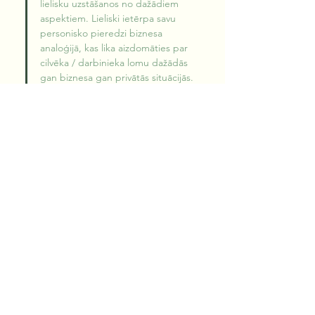
lielisku uzstāšanos no dažādiem 
aspektiem. Lieliski ietērpa savu 
personisko pieredzi biznesa 
analoģijā, kas lika aizdomāties par 
cilvēka / darbinieka lomu dažādās 
gan biznesa gan privātās situācijās. 
Novēlu Edvīnam sasniegt jaunus 
savus personiskos rekordus, 
turpināt būt cilvēciskam, apzināties 
savu lomu ikvienā situācijā un 
turpināt iedvesmot citus ar savu 
brīnišķīgo stāstu!
Jūsu prezentācija par MI bija izcila! 
Jūs skaidri izskaidrojāt sarežģītus 
jēdzienus un efektīvi izmantojāt 
reālās pasaules piemērus. 
Auditorija bija iesaistīta. Un jūsu 
zināšanas jautājumu un atbilžu 
sesijā bija izcilas.
Ļoti sabalansēta un precīza 