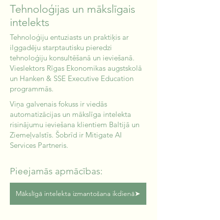
Tehnoloģijas un mākslīgais
intelekts
Tehnoloģiju entuziasts un praktiķis ar
ilggadēju starptautisku pieredzi
tehnoloģiju konsultēšanā un ieviešanā.
Vieslektors Rīgas Ekonomikas augstskolā
un Hanken & SSE Executive Education
programmās.
Viņa galvenais fokuss ir viedās
automatizācijas un mākslīga intelekta
risinājumu ieviešana klientiem Baltijā un
Ziemeļvalstīs. Šobrīd ir Mitigate AI
Services Partneris.
Pieejamās apmācības:
Mākslīgā intelekta izmantošana ikdienā➤