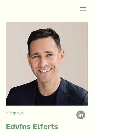
< Atpakaļ
Edvīns Elferts