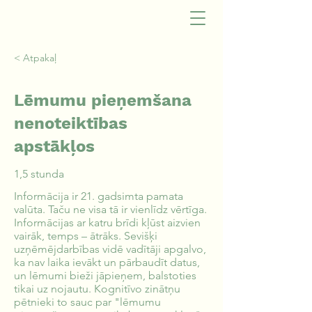
< Atpakaļ
Lēmumu pieņemšana
nenoteiktības
apstākļos
1,5 stunda
Informācija ir 21. gadsimta pamata
valūta. Taču ne visa tā ir vienlīdz vērtīga.
Informācijas ar katru brīdi kļūst aizvien
vairāk, temps – ātrāks. Sevišķi
uzņēmējdarbības vidē vadītāji apgalvo,
ka nav laika ievākt un pārbaudīt datus,
un lēmumi bieži jāpieņem, balstoties
tikai uz nojautu. Kognitīvo zinātņu
pētnieki to sauc par "lēmumu