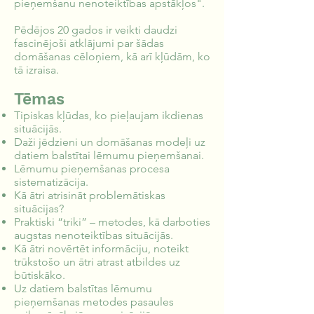
pieņemšanu nenoteiktības apstākļos".
Pēdējos 20 gados ir veikti daudzi
fascinējoši atklājumi par šādas
domāšanas cēloņiem, kā arī kļūdām, ko
tā izraisa.
Tēmas
Tipiskas kļūdas, ko pieļaujam ikdienas
situācijās.
Daži jēdzieni un domāšanas modeļi uz
datiem balstītai lēmumu pieņemšanai.
Lēmumu pieņemšanas procesa
sistematizācija.
Kā ātri atrisināt problemātiskas
situācijas?
Praktiski “triki” – metodes, kā darboties
augstas nenoteiktības situācijās.
Kā ātri novērtēt informāciju, noteikt
trūkstošo un ātri atrast atbildes uz
būtiskāko.
Uz datiem balstītas lēmumu
pieņemšanas metodes pasaules