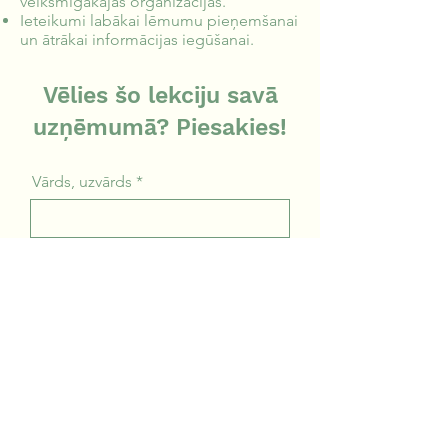
veiksmīgākajās organizācijās.
Ieteikumi labākai lēmumu pieņemšanai
un ātrākai informācijas iegūšanai.
Vēlies šo lekciju savā
uzņēmumā? Piesakies!
Vārds, uzvārds
E-pasts
Uzņēmums
Ziņa