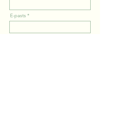
E-pasts
Uzņēmums
Ziņa
Pieteikties