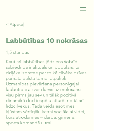
< Atpakaļ
Labbūtības 10 nokrāsas
1,5 stundas
Kaut arī labbūtības jēdziens šobrīd
sabiedrībā ir aktuāls un populārs, tā
dziļāka izpratne par to kā cilvēka dzīves
pamata balstu tomēr atpaliek.
Uzmanības pievēršana personīgajai
labbūtībai aizver durvis uz melošanu
visu pirms jau sev un tālāk pozitīvā
dinamikā dod iespēju atturēt no tā arī
līdzcilvēkus. Tādā veidā esot mēs
kļūstam vērtīgāki katrai sociālajai videi,
kurā atrodamies – darbā, ģimenē,
sporta komandā u.tml.