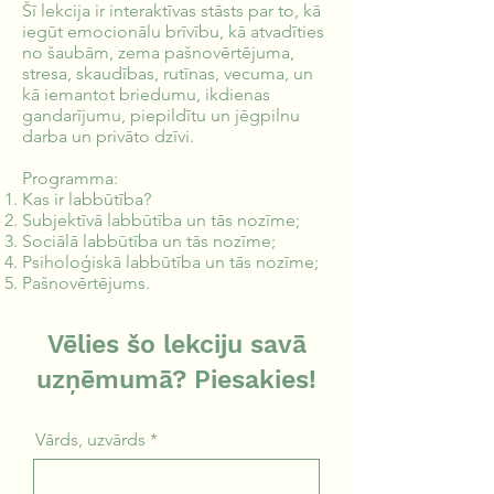
Šī lekcija ir interaktīvas stāsts par to, kā
iegūt emocionālu brīvību, kā atvadīties
no šaubām, zema pašnovērtējuma,
stresa, skaudības, rutīnas, vecuma, un
kā iemantot briedumu, ikdienas
gandarījumu, piepildītu un jēgpilnu
darba un privāto dzīvi.
Programma:
Kas ir labbūtība?
Subjektīvā labbūtība un tās nozīme;
Sociālā labbūtība un tās nozīme;
Psiholoģiskā labbūtība un tās nozīme;
Pašnovērtējums.
Vēlies šo lekciju savā
uzņēmumā? Piesakies!
Vārds, uzvārds