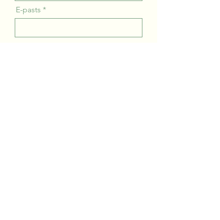
E-pasts
Uzņēmums
Ziņa
Pieteikties
Par mums
Kontakti
Komanda
Jaunumi