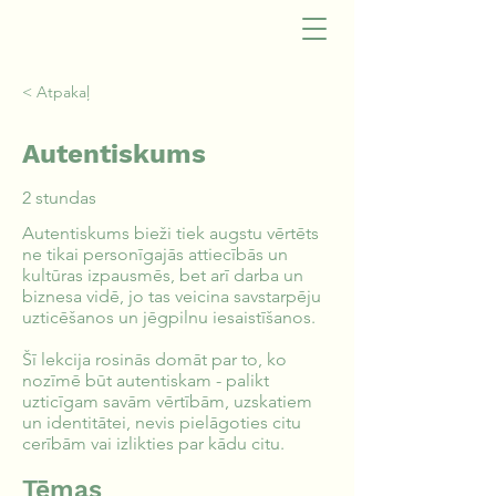
< Atpakaļ
Autentiskums
2 stundas
Autentiskums bieži tiek augstu vērtēts
ne tikai personīgajās attiecībās un
kultūras izpausmēs, bet arī darba un
biznesa vidē, jo tas veicina savstarpēju
uzticēšanos un jēgpilnu iesaistīšanos.
Šī lekcija rosinās domāt par to, ko
nozīmē būt autentiskam - palikt
uzticīgam savām vērtībām, uzskatiem
un identitātei, nevis pielāgoties citu
cerībām vai izlikties par kādu citu.
Tēmas