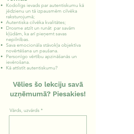
Kodolīgs ievads par autentiskumu kā
jēdzienu un tā izpausmēm cilvēka
raksturojumā;
Autentiska cilvēka kvalitātes;
Drosme atzīt un runāt par savām
kļūdām, ka arī pieņemt savas
nepilnības.
Sava emocionāla stāvokļa objektīva
novērtēšana un paušana.
Personīgo vērtību apzināšanās un
ievērošana.
Kā attīstīt autentiskumu?
Vēlies šo lekciju savā
uzņēmumā? Piesakies!
Vārds, uzvārds