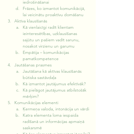
iedrošināšanai
Frāzes, ko izmantot komunikācijā, 
lai veicinātu proaktīvu domāšanu
Aktīva klausīšanās
Kā vienlaicīgi radīt klientam 
ieinteresētības, uzklausīšanas 
sajūtu un pašiem vadīt sarunu, 
nosakot virzienu un garumu
Empātija – komunikācijas 
pamatkompetence
Jautāšanas prasmes
Jautāšana kā aktīvas klausīšanās 
būtiska sastāvdaļa
Kā izmantot jautājumus efektīvāk? 
Kā pielāgot jautājumus atbilstošāk 
mērķim?
Komunikācijas elementi
Ķermeņa valoda, intonācija un vārdi
Katra elementa loma iespaida 
radīšanā un informācijas apmaiņā 
saskarsmē