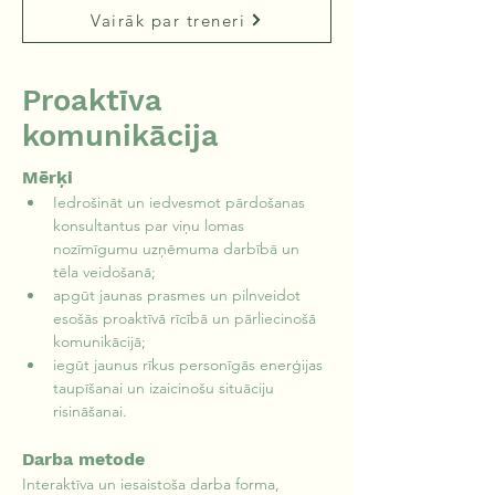
Vairāk par treneri
Proaktīva
komunikācija
Mērķi
Iedrošināt un iedvesmot pārdošanas 
konsultantus par viņu lomas 
nozīmīgumu uzņēmuma darbībā un 
tēla veidošanā;
apgūt jaunas prasmes un pilnveidot 
esošās proaktīvā rīcībā un pārliecinošā 
komunikācijā;
iegūt jaunus rīkus personīgās enerģijas 
taupīšanai un izaicinošu situāciju 
risināšanai.
Darba metode
Interaktīva un iesaistoša darba forma, 