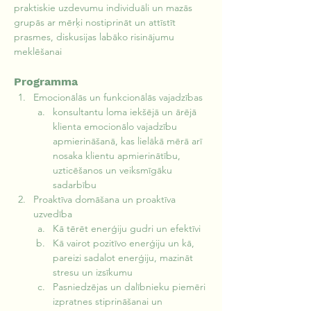
praktiskie uzdevumu individuāli un mazās 
grupās ar mērķi nostiprināt un attīstīt 
prasmes, diskusijas labāko risinājumu 
meklēšanai
Programma
Emocionālās un funkcionālās vajadzības
konsultantu loma iekšējā un ārējā 
klienta emocionālo vajadzību 
apmierināšanā, kas lielākā mērā arī 
nosaka klientu apmierinātību, 
uzticēšanos un veiksmīgāku 
sadarbību
Proaktīva domāšana un proaktīva 
uzvedība
Kā tērēt enerģiju gudri un efektīvi 
Kā vairot pozitīvo enerģiju un kā, 
pareizi sadalot enerģiju, mazināt 
stresu un izsīkumu
Pasniedzējas un dalībnieku piemēri 
izpratnes stiprināšanai un 