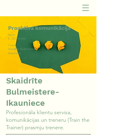
Proaktīva komunikācija
Ilgums
6 -12 stundas
Treneris
Skaidrīte Bulmeistere-
Ikauniece
Skaidrīte
Bulmeistere-
Ikauniece
Profesionāla klientu servisa,
komunikācijas un treneru (Train the
Trainer) prasmju trenere.