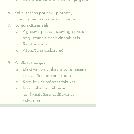
Kā šos elementus izmantot jēgpilni?
Reflektēšana par savu pieredzi, 
novērojumiem un izaicinājumiem
Komunikācijas stili
Agresīvs, pasīvs, pasīvi agresīvs un 
apgūstamais pārliecinātais stils
Raksturojums
Atpazīšana saskarsmē
Konfliktsituācijas
Efektīva komunikācija to risināšanai, 
lai izvairītos no konfliktiem
Konfliktu risināšanas taktikas
Komunikācijas tehnikas 
konfliktsituāciju vadīšanai uz 
risinājumu
Vēlies šo kursu savā
uzņēmumā?