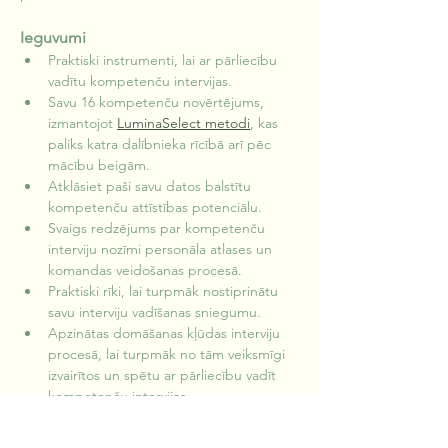
Ieguvumi
Praktiski instrumenti, lai ar pārliecību 
vadītu kompetenču intervijas.
Savu 16 kompetenču novērtējums, 
izmantojot 
LuminaSelect metodi
, kas 
paliks katra dalībnieka rīcībā arī pēc 
mācību beigām.
Atklāsiet paši savu datos balstītu 
kompetenču attīstības potenciālu.
Svaigs redzējums par kompetenču 
interviju nozīmi personāla atlases un 
komandas veidošanas procesā.
Praktiski rīki, lai turpmāk nostiprinātu 
savu interviju vadīšanas sniegumu.
Apzinātas domāšanas kļūdas interviju 
procesā, lai turpmāk no tām veiksmīgi 
izvairītos un spētu ar pārliecību vadīt 
kompetenču intervijas.
Darba metode