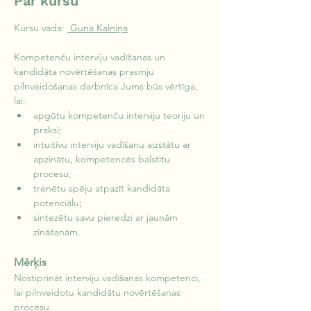
Par kursu
Kursu vada: 
 Guna Kalniņa
Kompetenču interviju vadīšanas un 
kandidāta novērtēšanas prasmju 
pilnveidošanas darbnīca Jums būs vērtīga, 
lai:
apgūtu kompetenču interviju teoriju un 
praksi;
intuitīvu interviju vadīšanu aizstātu ar 
apzinātu, kompetencēs balstītu 
procesu;
trenētu spēju atpazīt kandidāta 
potenciālu;
sintezētu savu pieredzi ar jaunām 
zināšanām.
Mērķis
Nostiprināt interviju vadīšanas kompetenci, 
lai pilnveidotu kandidātu novērtēšanas 
procesu.