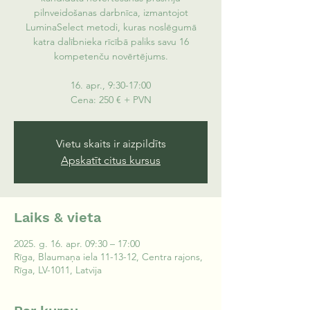
pilnveidošanas darbnīca, izmantojot
LuminaSelect metodi, kuras noslēgumā
katra dalībnieka rīcībā paliks savu 16
kompetenču novērtējums.
16. apr., 9:30-17:00
Cena: 250 € + PVN
Vietu skaits ir aizpildīts
Apskatīt citus kursus
Laiks & vieta
2025. g. 16. apr. 09:30 – 17:00
Rīga, Blaumaņa iela 11-13-12, Centra rajons,
Rīga, LV-1011, Latvija