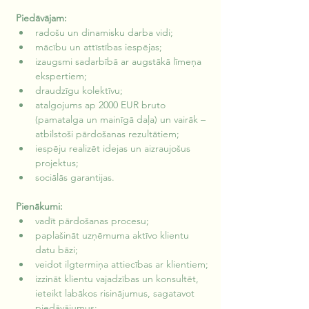
Piedāvājam:
radošu un dinamisku darba vidi;
mācību un attīstības iespējas;
izaugsmi sadarbībā ar augstākā līmeņa 
ekspertiem;
draudzīgu kolektīvu;
atalgojums ap 2000 EUR bruto 
(pamatalga un mainīgā daļa) un vairāk – 
atbilstoši pārdošanas rezultātiem;
iespēju realizēt idejas un aizraujošus 
projektus;
sociālās garantijas.
Pienākumi:
vadīt pārdošanas procesu;
paplašināt uzņēmuma aktīvo klientu 
datu bāzi;
veidot ilgtermiņa attiecības ar klientiem;
izzināt klientu vajadzības un konsultēt, 
ieteikt labākos risinājumus, sagatavot 
piedāvājumus;