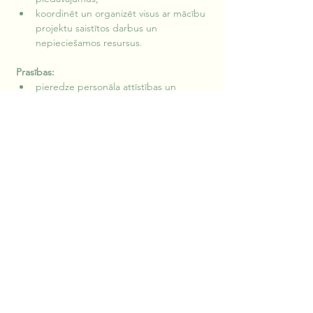
koordinēt un organizēt visus ar mācību 
projektu saistītos darbus un 
nepieciešamos resursus.
Prasības:
pieredze personāla attīstības un 
projektu vadības jomās;
komunikācijas un sadarbība prasmes;
iniciatīva un spēja organizēt savu darbu;
teicamas latviešu un labas angļu 
valodas zināšanas;
labas datorprasmes;
vēlme mācīties un interese par 
pieaugušo tālākizglītības nozari.
Ja Tu saredzi sevi TRIVIUMS pasaulē, savu 
CV sūti uz e-pastu: 
Agijar@triviums.lv
. 
Sazināsimies ar tiem kandidātiem, kas tiks 
aicināti uz nākamo atlases kārtu.
Paldies visiem, kuri atsauksies!