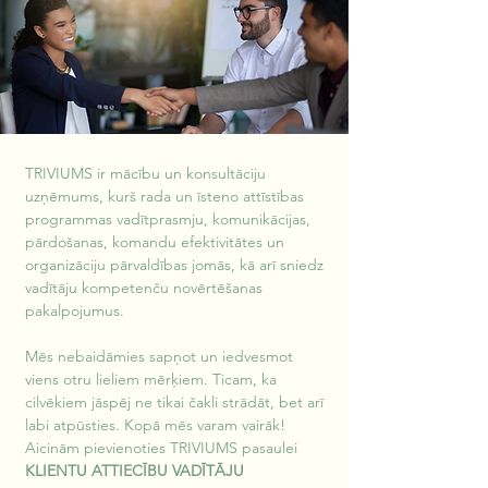
TRIVIUMS ir mācību un konsultāciju 
uzņēmums, kurš rada un īsteno attīstības 
programmas vadītprasmju, komunikācijas, 
pārdošanas, komandu efektivitātes un 
organizāciju pārvaldības jomās, kā arī sniedz 
vadītāju kompetenču novērtēšanas 
pakalpojumus.
Mēs nebaidāmies sapņot un iedvesmot 
viens otru lieliem mērķiem. Ticam, ka 
cilvēkiem jāspēj ne tikai čakli strādāt, bet arī 
labi atpūsties. Kopā mēs varam vairāk!
Aicinām pievienoties TRIVIUMS pasaulei 
KLIENTU ATTIECĪBU VADĪTĀJU