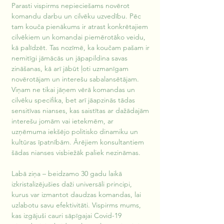
Parasti vispirms nepieciešams novērot 
komandu darbu un cilvēku uzvedību. Pēc 
tam kouča pienākums ir atrast konkrētajiem 
cilvēkiem un komandai piemērotāko veidu, 
kā palīdzēt. Tas nozīmē, ka koučam pašam ir 
nemitīgi jāmācās un jāpapildina savas 
zināšanas, kā arī jābūt ļoti uzmanīgam 
novērotājam un interešu sabalansētājam. 
Viņam ne tikai jāņem vērā komandas un 
cilvēku specifika, bet arī jāapzinās tādas 
sensitīvas nianses, kas saistītas ar dažādajām 
interešu jomām vai ietekmēm, ar 
uzņēmuma iekšējo politisko dinamiku un 
kultūras īpatnībām. Ārējiem konsultantiem 
šādas nianses visbiežāk paliek nezināmas.
Labā ziņa – beidzamo 30 gadu laikā 
izkristalizējušies daži universāli principi, 
kurus var izmantot daudzas komandas, lai 
uzlabotu savu efektivitāti. Vispirms mums, 
kas izgājuši cauri sāpīgajai Covid-19 