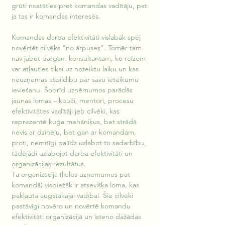
grūti nostāties pret komandas vadītāju, pat 
ja tas ir komandas interesēs.
Komandas darba efektivitāti vislabāk spēj 
novērtēt cilvēks “no ārpuses”. Tomēr tam 
nav jābūt dārgam konsultantam, ko reizēm 
var atļauties tikai uz noteiktu laiku un kas 
neuzņemas atbildību par savu ieteikumu 
ieviešanu. Šobrīd uzņēmumos parādās 
jaunas lomas – kouči, mentori, procesu 
efektivitātes vadītāji jeb cilvēki, kas 
reprezentē kuģa mehāniķus, bet strādā 
nevis ar dzinēju, bet gan ar komandām, 
proti, nemitīgi palīdz uzlabot to sadarbību, 
tādējādi uzlabojot darba efektivitāti un 
organizācijas rezultātus. 
Tā organizācijā (lielos uzņēmumos pat 
komandā) visbiežāk ir atsevišķa loma, kas 
pakļauta augstākajai vadībai. Šie cilvēki 
pastāvīgi novēro un novērtē komandu 
efektivitāti organizācijā un īsteno dažādas 