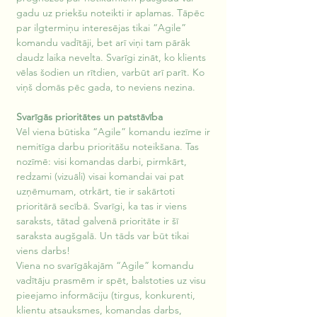
gadu uz priekšu noteikti ir aplamas. Tāpēc 
par ilgtermiņu interesējas tikai “Agile” 
komandu vadītāji, bet arī viņi tam pārāk 
daudz laika nevelta. Svarīgi zināt, ko klients 
vēlas šodien un rītdien, varbūt arī parīt. Ko 
viņš domās pēc gada, to neviens nezina.
Svarīgās prioritātes un patstāvība
Vēl viena būtiska “Agile” komandu iezīme ir 
nemitīga darbu prioritāšu noteikšana. Tas 
nozīmē: visi komandas darbi, pirmkārt, 
redzami (vizuāli) visai komandai vai pat 
uzņēmumam, otrkārt, tie ir sakārtoti 
prioritārā secībā. Svarīgi, ka tas ir viens 
saraksts, tātad galvenā prioritāte ir šī 
saraksta augšgalā. Un tāds var būt tikai 
viens darbs! 
Viena no svarīgākajām “Agile” komandu 
vadītāju prasmēm ir spēt, balstoties uz visu 
pieejamo informāciju (tirgus, konkurenti, 
klientu atsauksmes, komandas darbs, 