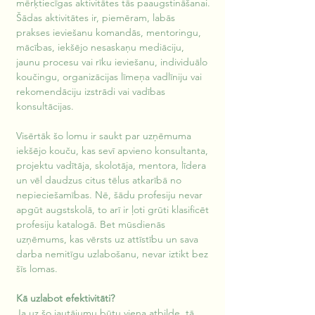
mērķtiecīgas aktivitātes tās paaugstināšanai. 
Šādas aktivitātes ir, piemēram, labās 
prakses ieviešanu komandās, mentoringu, 
mācības, iekšējo nesaskaņu mediāciju, 
jaunu procesu vai rīku ieviešanu, individuālo 
koučingu, organizācijas līmeņa vadlīniju vai 
rekomendāciju izstrādi vai vadības 
konsultācijas. 
Visērtāk šo lomu ir saukt par uzņēmuma 
iekšējo kouču, kas sevī apvieno konsultanta, 
projektu vadītāja, skolotāja, mentora, līdera 
un vēl daudzus citus tēlus atkarībā no 
nepieciešamības. Nē, šādu profesiju nevar 
apgūt augstskolā, to arī ir ļoti grūti klasificēt 
profesiju katalogā. Bet mūsdienās 
uzņēmums, kas vērsts uz attīstību un sava 
darba nemitīgu uzlabošanu, nevar iztikt bez 
šīs lomas.
Kā uzlabot efektivitāti?
Ja uz šo jautājumu būtu viena atbilde, tā 