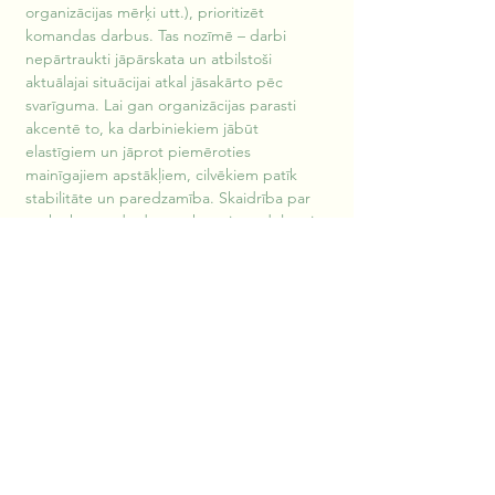
organizācijas mērķi utt.), prioritizēt 
komandas darbus. Tas nozīmē – darbi 
nepārtraukti jāpārskata un atbilstoši 
aktuālajai situācijai atkal jāsakārto pēc 
svarīguma. Lai gan organizācijas parasti 
akcentē to, ka darbiniekiem jābūt 
elastīgiem un jāprot piemēroties 
mainīgajiem apstākļiem, cilvēkiem patīk 
stabilitāte un paredzamība. Skaidrība par 
to, ko komanda darīs nākamajā nedēļā vai 
divās, kā arī skaidra prioritāšu noteikšana 
komandas biedriem sniedz stabilitātes 
izjūtu.
Vai kādam patīk, ja citi nosaka, ko viņam 
darīt? Daudz patīkamāk ir pašam izdomāt, 
ko un kā rīkosies, vai ne? Šī patiesība strādā 
arī komandās. “Agile” komandās būtisks ir 
“vilkšanas princips”. Proti, komandas 
vadītājs nenodarbojas ar uzdevumu 
mikromenedžmentu, bet nosaka skaidru 