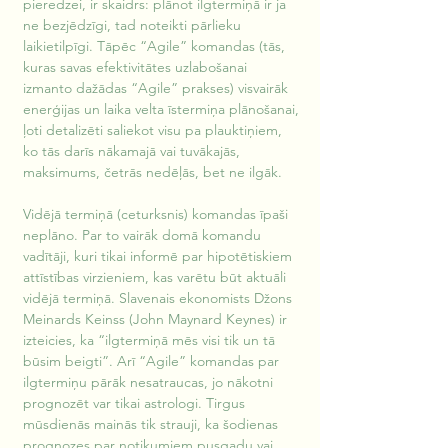
pieredzei, ir skaidrs: plānot ilgtermiņā ir ja 
ne bezjēdzīgi, tad noteikti pārlieku 
laikietilpīgi. Tāpēc “Agile” komandas (tās, 
kuras savas efektivitātes uzlabošanai 
izmanto dažādas “Agile” prakses) visvairāk 
enerģijas un laika velta īstermiņa plānošanai, 
ļoti detalizēti saliekot visu pa plauktiņiem, 
ko tās darīs nākamajā vai tuvākajās, 
maksimums, četrās nedēļās, bet ne ilgāk. 
Vidējā termiņā (ceturksnis) komandas īpaši 
neplāno. Par to vairāk domā komandu 
vadītāji, kuri tikai informē par hipotētiskiem 
attīstības virzieniem, kas varētu būt aktuāli 
vidējā termiņā. Slavenais ekonomists Džons 
Meinards Keinss (John Maynard Keynes) ir 
izteicies, ka “ilgtermiņā mēs visi tik un tā 
būsim beigti”. Arī “Agile” komandas par 
ilgtermiņu pārāk nesatraucas, jo nākotni 
prognozēt var tikai astrologi. Tirgus 
mūsdienās mainās tik strauji, ka šodienas 
prognozes par notikumiem pusgadu vai 