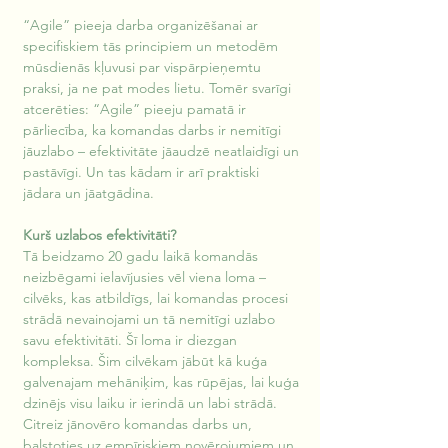
“Agile” pieeja darba organizēšanai ar 
specifiskiem tās principiem un metodēm 
mūsdienās kļuvusi par vispārpieņemtu 
praksi, ja ne pat modes lietu. Tomēr svarīgi 
atcerēties: “Agile” pieeju pamatā ir 
pārliecība, ka komandas darbs ir nemitīgi 
jāuzlabo – efektivitāte jāaudzē neatlaidīgi un 
pastāvīgi. Un tas kādam ir arī praktiski 
jādara un jāatgādina.
Kurš uzlabos efektivitāti?
Tā beidzamo 20 gadu laikā komandās 
neizbēgami ielavījusies vēl viena loma – 
cilvēks, kas atbildīgs, lai komandas procesi 
strādā nevainojami un tā nemitīgi uzlabo 
savu efektivitāti. Šī loma ir diezgan 
kompleksa. Šim cilvēkam jābūt kā kuģa 
galvenajam mehāniķim, kas rūpējas, lai kuģa 
dzinējs visu laiku ir ierindā un labi strādā. 
Citreiz jānovēro komandas darbs un, 
balstoties uz empīriskiem novērojumiem un 