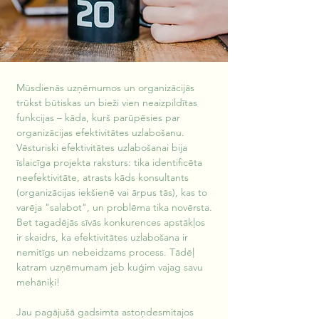
Mūsdienās uzņēmumos un organizācijās 
trūkst būtiskas un bieži vien neaizpildītas 
funkcijas – kāda, kurš parūpēsies par 
organizācijas efektivitātes uzlabošanu. 
Vēsturiski efektivitātes uzlabošanai bija 
īslaicīga projekta raksturs: tika identificēta 
neefektivitāte, atrasts kāds konsultants 
(organizācijas iekšienē vai ārpus tās), kas to 
varēja "salabot", un problēma tika novērsta. 
Bet tagadējās sīvās konkurences apstākļos 
ir skaidrs, ka efektivitātes uzlabošana ir 
nemitīgs un nebeidzams process. Tādēļ 
katram uzņēmumam jeb kuģim vajag savu 
mehāniķi!
Jau pagājušā gadsimta astoņdesmitajos 