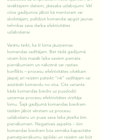
ievāktajiem datiem, jāiesaka uzlabojumi. Vēl 
citos gadījumos jābūt kā mentoram vai 
skolotājam, palīdzot komandai apgūt jaunas 
tehnikas sava darba efektivitātes 
uzlabošanai.
Varētu teikt, ka šī loma jāuzņemas 
komandas vadītājam. Bet tādā gadījumā 
viņam būs mazāk laika saviem pamata 
pienākumiem un nākotnē var rasties 
konflikts – procesu efektivitātes cilvēkam 
jāspēj arī reizēm pateikt “nē” vadītājam vai 
aizstāvēt komandu no viņa. Cits variants: 
kāds komandas biedrs uz pusslodzi 
uzņemas procesu efektivitātes virzītāja 
lomu. Šajā gadījumā komandas biedram 
tiešām jābūt vērstam uz procesu 
uzlabošanu un puse sava laika jāvelta šim 
pienākumam. Negatīvais aspekts – šim 
komandas biedram būs zemāka kapacitāte 
pamatpienākumu izpildei un reizēm var būt 