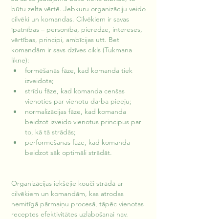
būtu zelta vērtē. Jebkuru organizāciju veido 
cilvēki un komandas. Cilvēkiem ir savas 
īpatnības – personība, pieredze, intereses, 
vērtības, principi, ambīcijas utt. Bet 
komandām ir savs dzīves cikls (Tukmana 
līkne):
formēšanās fāze, kad komanda tiek 
izveidota;
strīdu fāze, kad komanda cenšas 
vienoties par vienotu darba pieeju;
normalizācijas fāze, kad komanda 
beidzot izveido vienotus principus par 
to, kā tā strādās; 
performēšanas fāze, kad komanda 
beidzot sāk optimāli strādāt. 
Organizācijas iekšējie kouči strādā ar 
cilvēkiem un komandām, kas atrodas 
nemitīgā pārmaiņu procesā, tāpēc vienotas 
receptes efektivitātes uzlabošanai nav. 