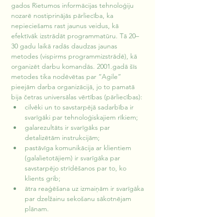
gados Rietumos informācijas tehnoloģiju 
nozarē nostiprinājās pārliecība, ka 
nepieciešams rast jaunus veidus, kā 
efektīvāk izstrādāt programmatūru. Tā 20–
30 gadu laikā radās daudzas jaunas 
metodes (vispirms programmizstrādē), kā 
organizēt darbu komandās. 2001.gadā šīs 
metodes tika nodēvētas par “Agile” 
pieejām darba organizācijā, jo to pamatā 
bija četras universālas vērtības (pārliecības): 
cilvēki un to savstarpējā sadarbība ir 
svarīgāki par tehnoloģiskajiem rīkiem; 
galarezultāts ir svarīgāks par 
detalizētām instrukcijām;
pastāvīga komunikācija ar klientiem 
(galalietotājiem) ir svarīgāka par 
savstarpējo strīdēšanos par to, ko 
klients grib;
ātra reaģēšana uz izmaiņām ir svarīgāka 
par dzelžainu sekošanu sākotnējam 
plānam.