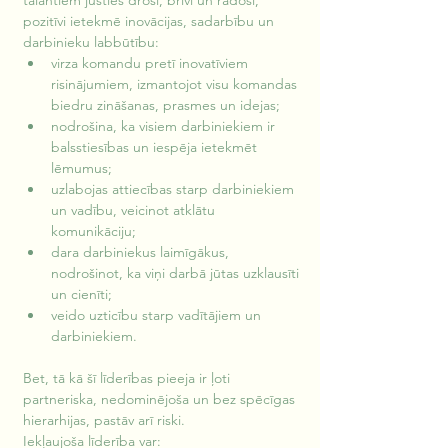
talantiem justies droši, brīvi un radoši, 
pozitīvi ietekmē inovācijas, sadarbību un 
darbinieku labbūtību:
virza komandu pretī inovatīviem 
risinājumiem, izmantojot visu komandas 
biedru zināšanas, prasmes un idejas;
nodrošina, ka visiem darbiniekiem ir 
balsstiesības un iespēja ietekmēt 
lēmumus;
uzlabojas attiecības starp darbiniekiem 
un vadību, veicinot atklātu 
komunikāciju;
dara darbiniekus laimīgākus, 
nodrošinot, ka viņi darbā jūtas uzklausīti 
un cienīti;
veido uzticību starp vadītājiem un 
darbiniekiem.
Bet, tā kā šī līderības pieeja ir ļoti 
partneriska, nedominējoša un bez spēcīgas 
hierarhijas, pastāv arī riski.
Iekļaujoša līderība var: