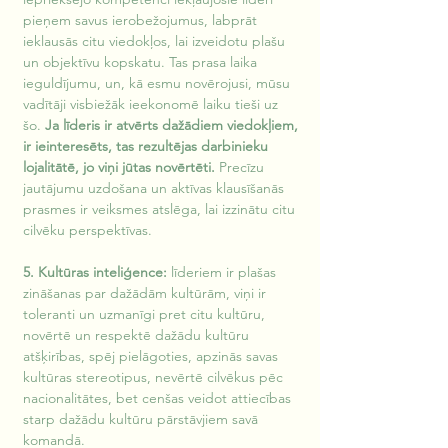
pieņem savus ierobežojumus, labprāt 
ieklausās citu viedokļos, lai izveidotu plašu 
un objektīvu kopskatu. Tas prasa laika 
ieguldījumu, un, kā esmu novērojusi, mūsu 
vadītāji visbiežāk ieekonomē laiku tieši uz 
šo. 
Ja līderis ir atvērts dažādiem viedokļiem, 
ir ieinteresēts, tas rezultējas darbinieku 
lojalitātē, jo viņi jūtas novērtēti.
 Precīzu 
jautājumu uzdošana un aktīvas klausīšanās 
prasmes ir veiksmes atslēga, lai izzinātu citu 
cilvēku perspektīvas.
5. Kultūras inteliģence:
 līderiem ir plašas 
zināšanas par dažādām kultūrām, viņi ir 
toleranti un uzmanīgi pret citu kultūru, 
novērtē un respektē dažādu kultūru 
atšķirības, spēj pielāgoties, apzinās savas 
kultūras stereotipus, nevērtē cilvēkus pēc 
nacionalitātes, bet cenšas veidot attiecības 
starp dažādu kultūru pārstāvjiem savā 
komandā.