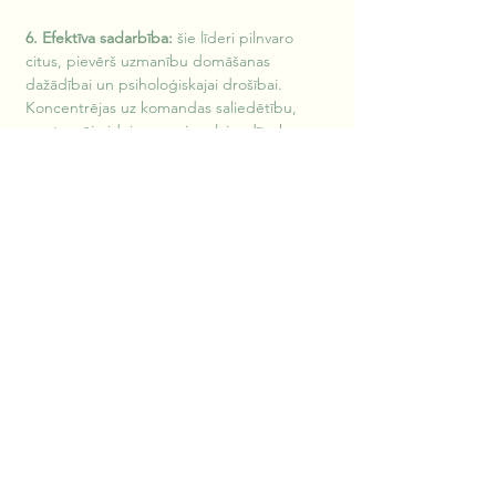
6. Efektīva sadarbība:
 šie līderi pilnvaro 
citus, pievērš uzmanību domāšanas 
dažādībai un psiholoģiskajai drošībai. 
Koncentrējas uz komandas saliedētību, 
savstarpēju ideju apmaiņu, lai radītu ko 
jaunu vai risinātu problēmas. Viņi apzinās, ka 
demogrāfiskie faktori, kas raksturo 
darbiniekus, ietekmē viņu domāšanu gan 
tiešā (piemēram, izglītība), gan netiešā 
(piemēram, dzimums, rase) veidā. Viņi to 
ņem vērā, veidojot dažādas grupas un 
koordinējot lēmumu pieņemšanas procesu.
Potenciālie "grābekļi"
Dažreiz līderiem ir labi nodomi veidot 
dažādas komandas un praktizēt iekļaujošu 
līderību, bet bieži vien veidojas plaisa starp 
nodomiem un rezultātiem. Ir situācijas, kad 
organizācijas un komandas saskaras ar 
neparedzētām sekām. Piemēram, indivīdi, 