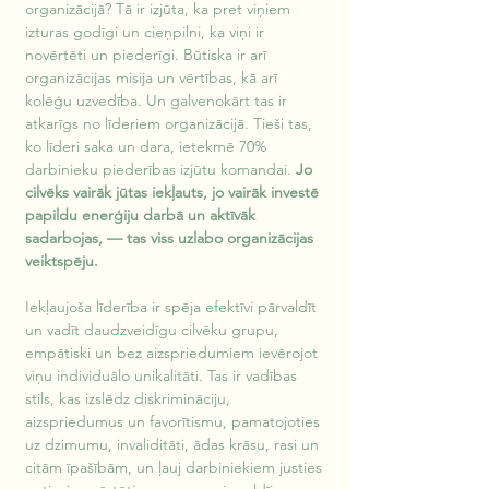
organizācijā? Tā ir izjūta, ka pret viņiem 
izturas godīgi un cieņpilni, ka viņi ir 
novērtēti un piederīgi. Būtiska ir arī 
organizācijas misija un vērtības, kā arī 
kolēģu uzvedība. Un galvenokārt tas ir 
atkarīgs no līderiem organizācijā. Tieši tas, 
ko līderi saka un dara, ietekmē 70% 
darbinieku piederības izjūtu komandai.
 Jo 
cilvēks vairāk jūtas iekļauts, jo vairāk investē 
papildu enerģiju darbā un aktīvāk 
sadarbojas, — tas viss uzlabo organizācijas 
veiktspēju.
Iekļaujoša līderība ir spēja efektīvi pārvaldīt 
un vadīt daudzveidīgu cilvēku grupu, 
empātiski un bez aizspriedumiem ievērojot 
viņu individuālo unikalitāti. Tas ir vadības 
stils, kas izslēdz diskrimināciju, 
aizspriedumus un favorītismu, pamatojoties 
uz dzimumu, invaliditāti, ādas krāsu, rasi un 
citām īpašībām, un ļauj darbiniekiem justies 