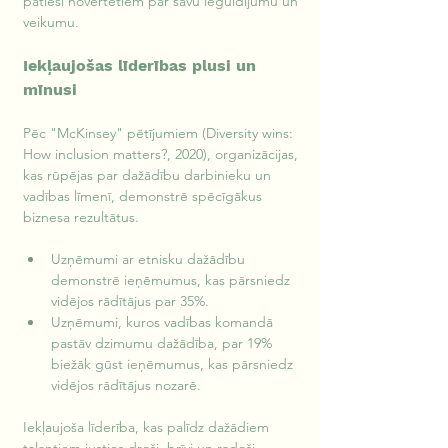
patiesi novērtētiem par savu ieguldījumu un 
veikumu.
Iekļaujošas līderības plusi un 
mīnusi
Pēc "McKinsey" pētījumiem (Diversity wins: 
How inclusion matters?, 2020), organizācijas, 
kas rūpējas par dažādību darbinieku un 
vadības līmenī, demonstrē spēcīgākus 
biznesa rezultātus.
Uzņēmumi ar etnisku dažādību 
demonstrē ieņēmumus, kas pārsniedz 
vidējos rādītājus par 35%.
Uzņēmumi, kuros vadības komandā 
pastāv dzimumu dažādība, par 19% 
biežāk gūst ieņēmumus, kas pārsniedz 
vidējos rādītājus nozarē.
Iekļaujoša līderība, kas palīdz dažādiem 