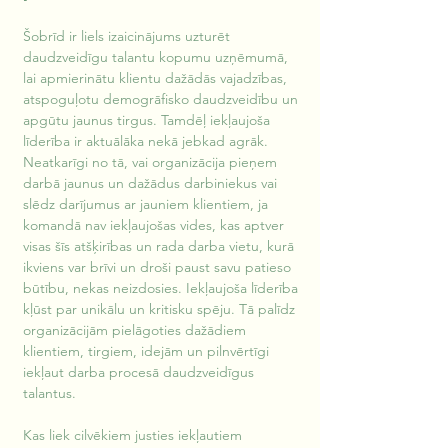
Šobrīd ir liels izaicinājums uzturēt 
daudzveidīgu talantu kopumu uzņēmumā, 
lai apmierinātu klientu dažādās vajadzības, 
atspoguļotu demogrāfisko daudzveidību un 
apgūtu jaunus tirgus. Tamdēļ iekļaujoša 
līderība ir aktuālāka nekā jebkad agrāk. 
Neatkarīgi no tā, vai organizācija pieņem 
darbā jaunus un dažādus darbiniekus vai 
slēdz darījumus ar jauniem klientiem, ja 
komandā nav iekļaujošas vides, kas aptver 
visas šīs atšķirības un rada darba vietu, kurā 
ikviens var brīvi un droši paust savu patieso 
būtību, nekas neizdosies. Iekļaujoša līderība 
kļūst par unikālu un kritisku spēju. Tā palīdz 
organizācijām pielāgoties dažādiem 
klientiem, tirgiem, idejām un pilnvērtīgi 
iekļaut darba procesā daudzveidīgus 
talantus.
Kas liek cilvēkiem justies iekļautiem 