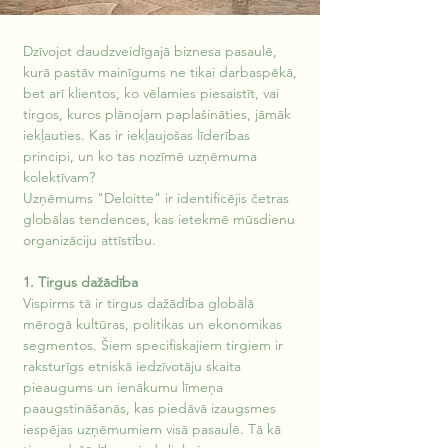
Dzīvojot daudzveidīgajā biznesa pasaulē, 
kurā pastāv mainīgums ne tikai darbaspēkā, 
bet arī klientos, ko vēlamies piesaistīt, vai 
tirgos, kuros plānojam paplašināties, jāmāk 
iekļauties. Kas ir iekļaujošas līderības 
principi, un ko tas nozīmē uzņēmuma 
kolektīvam?
Uzņēmums "Deloitte" ir identificējis četras 
globālas tendences, kas ietekmē mūsdienu 
organizāciju attīstību.
1. Tirgus dažādība
Vispirms tā ir tirgus dažādība globālā 
mērogā kultūras, politikas un ekonomikas 
segmentos. Šiem specifiskajiem tirgiem ir 
raksturīgs etniskā iedzīvotāju skaita 
pieaugums un ienākumu līmeņa 
paaugstināšanās, kas piedāvā izaugsmes 
iespējas uzņēmumiem visā pasaulē. Tā kā 