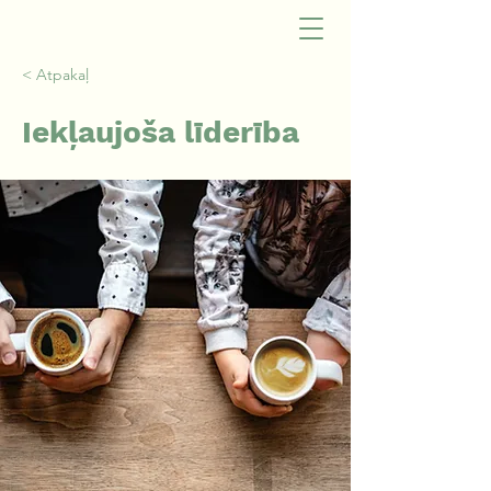
< Atpakaļ
Iekļaujoša līderība