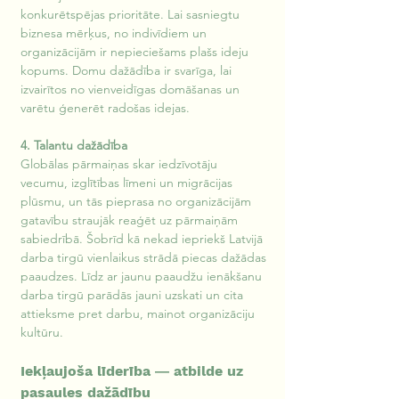
konkurētspējas prioritāte. Lai sasniegtu 
biznesa mērķus, no indivīdiem un 
organizācijām ir nepieciešams plašs ideju 
kopums. Domu dažādība ir svarīga, lai 
izvairītos no vienveidīgas domāšanas un 
varētu ģenerēt radošas idejas.
4. Talantu dažādība
Globālas pārmaiņas skar iedzīvotāju 
vecumu, izglītības līmeni un migrācijas 
plūsmu, un tās pieprasa no organizācijām 
gatavību straujāk reaģēt uz pārmaiņām 
sabiedrībā. Šobrīd kā nekad iepriekš Latvijā 
darba tirgū vienlaikus strādā piecas dažādas 
paaudzes. Līdz ar jaunu paaudžu ienākšanu 
darba tirgū parādās jauni uzskati un cita 
attieksme pret darbu, mainot organizāciju 
kultūru. 
Iekļaujoša līderība ― atbilde uz 
pasaules dažādību