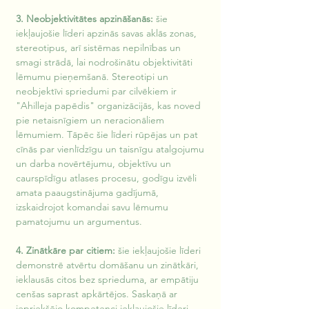
3. Neobjektivitātes apzināšanās:
 šie 
iekļaujošie līderi apzinās savas aklās zonas, 
stereotipus, arī sistēmas nepilnības un 
smagi strādā, lai nodrošinātu objektivitāti 
lēmumu pieņemšanā. Stereotipi un 
neobjektīvi spriedumi par cilvēkiem ir 
"Ahilleja papēdis" organizācijās, kas noved 
pie netaisnīgiem un neracionāliem 
lēmumiem. Tāpēc šie līderi rūpējas un pat 
cīnās par vienlīdzīgu un taisnīgu atalgojumu 
un darba novērtējumu, objektīvu un 
caurspīdīgu atlases procesu, godīgu izvēli 
amata paaugstinājuma gadījumā, 
izskaidrojot komandai savu lēmumu 
pamatojumu un argumentus.
4. Zinātkāre par citiem:
 šie iekļaujošie līderi 
demonstrē atvērtu domāšanu un zinātkāri, 
ieklausās citos bez sprieduma, ar empātiju 
cenšas saprast apkārtējos. Saskaņā ar 
iepriekšējo kompetenci iekļaujošie līderi 