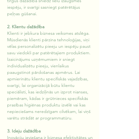
tirgus dažādība sniedz lielu izaugsmes 
iespēju, ir svarīgi sasniegt patērētājus 
peļņas gūšanai.
2. Klientu dažādība
Klienti ir jebkura biznesa veiksmes atslēga. 
Mūsdienās klienti pārzina tehnoloģijas, viņi 
vēlas personalizētu pieeju un iespēju paust 
savu viedokli par patērētajiem produktiem. 
Izaicinājums uzņēmumiem ir sniegt 
individualizētu pieeju, vienlaikus 
paaugstinot pārdošanas apmērus. Lai 
apmierinātu klientu specifiskās vajadzības, 
svarīgi, lai organizācijā būtu klientu 
speciālisti, kas iedziļinās un izprot nianses, 
piemēram, kādas ir grūtnieces specifiskās 
prasības higiēnas produktu izvēlē vai kas 
nepieciešams neredzīgam cilvēkam, lai viņš 
varētu strādāt ar programmatūru.
3. Ideju dažādība
Inovāciju ieviešana ir biznesa efektivitātes un 