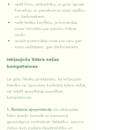
radīt lomu neskaidrību, jo grūti izprast 
hierarhiju un pienākumus starp vadību 
un darbiniekiem;
radīt lielāku konfliktu, ja komandas 
nevar vienoties par pareizu rīcības 
veidu;
izraisīt potenciālas cīņas par varu gan 
starp vadītājiem, gan darbiniekiem.
Iekļaujoša līdera sešas 
kompetences
Lai gūtu labāku priekšstatu, ka iekļaujoša 
līderība var izpausties konkrētā līdera rīcībā, 
var izdalīt specifiskas uzvedības 
kompetences.
1. Redzama apņemšanās:
 šie iekļaujošie 
līderi skaidri formulē un komunicē 
apņemšanos nodrošināt dažādību, izaicina 
status quo, padara daudzveidību un 