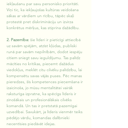
iekļaušanu par savu personisko prioritāti. 
Viņi tic, ka iekļaujošas kultūras veidošana 
sākas ar vārdiem un rīcību, tāpēc skaļi 
protestē pret diskrimināciju un izvirza 
konkrētus mērķus, kas stiprina dažādību.
2. Pazemība:
 šie līderi ir pieticīgi attiecībā 
uz savām spējām, atzīst kļūdas, publiski 
runā par savām nepilnībām, dodot iespēju 
citiem sniegt savu ieguldījumu. Tas palīdz 
mācīties no kritikas, pieņemt dažādus 
viedokļus, meklēt citu cilvēku palīdzību, lai 
kompensētu savas vājās puses. Pēc manas 
pieredzes, šīs kompetences pieņemšana ir 
izaicinoša, jo mūsu mentalitātei vairāk 
raksturīga izpratne, ka spēcīgs līderis ir 
zinošākais un profesionālākais cilvēks 
komandā. Un tas ir pretstatā pazemīgai 
uzvedībai. Savukārt, ja līderis vienmēr teiks 
pēdējo vārdu, komandas dalībnieki 
necentīsies piedāvāt idejas.