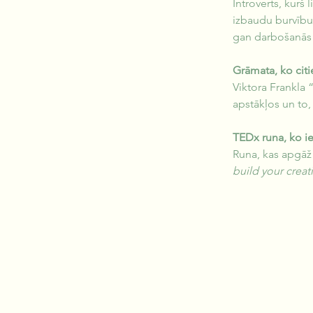
Introverts, kurš 
izbaudu burvību
gan darbošanās p
Grāmata, ko citi
Viktora Frankla 
apstākļos un to, 
TEDx runa, ko ie
Runa, kas apgāž
build your crea