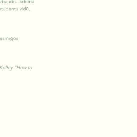
izbaudīt. Ikdienā 
tudentu vidū, 
riesmīgos 
Kelley “How to 