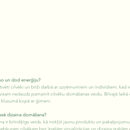
mo un dod enerģiju?
vēti cilvēki un brīži darbā ar uzņēmumiem un indivīdiem, kad re
avisam nedaudz pamainīt cilvēku domāšanas veidu. Brīvajā laikā 
 klusumā kopā ar ģimeni.
resē dizaina domāšana?
 ir brīnišķīgs veids, kā nokļūt jaunu produktu un pakalpojumu 
 jebkuram cilvēkam bez īpašām vizualizācijas un dizaina spējām