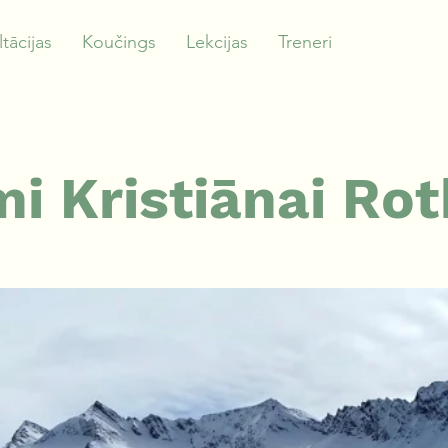
tācijas
Koučings
Lekcijas
Treneri
mi Kristiānai Rot