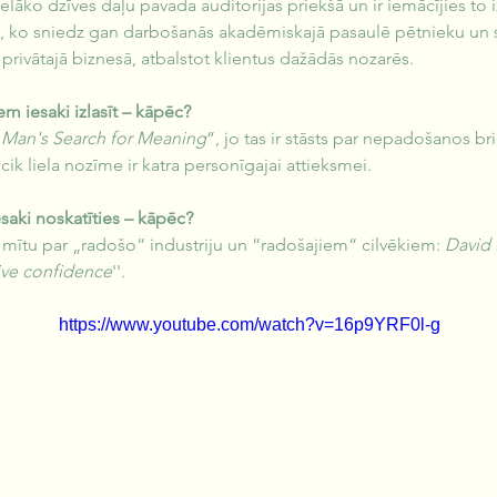
lielāko dzīves daļu pavada auditorijas priekšā un ir iemācījies to 
, ko sniedz gan darbošanās akadēmiskajā pasaulē pētnieku un s
rivātajā biznesā, atbalstot klientus dažādās nozarēs.
em iesaki izlasīt – kāpēc?
“
Man's Search for Meaning
”, jo tas ir stāsts par nepadošanos b
cik liela nozīme ir katra personīgajai attieksmei. 
saki noskatīties – kāpēc?
 mītu par „radošo“ industriju un “radošajiem“ cilvēkiem:
 David 
tive confidence
''.
https://www.youtube.com/watch?v=16p9YRF0l-g