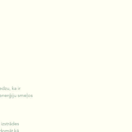
dzu, ka ir 
enerģiju smeļos 
izstrādes 
 domāt kā 