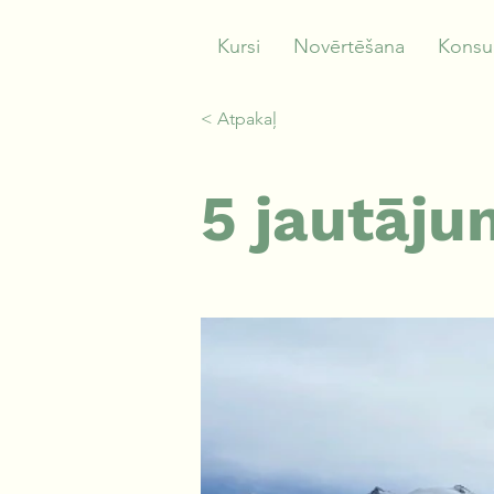
Kursi
Novērtēšana
Konsul
< Atpakaļ
5 jautāju