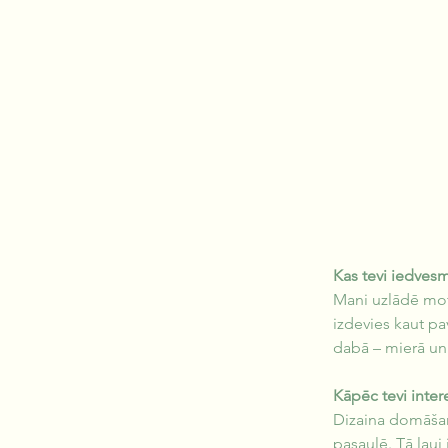
Kas tevi iedves
Mani uzlādē moti
izdevies kaut p
dabā – mierā un
Kāpēc tevi inte
Dizaina domāšana
pasaulē. Tā ļauj