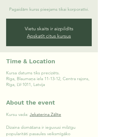
Pagaidām kurss pieejams tikai korporatīvi.
Vietu skaits ir aizpildīts
Apskatīt citus kursus
Time & Location
Kursa datums tiks precizēts.
Rīga, Blaumaņa iela 11-13-12, Centra rajons,
Rīga, LV-1011, Latvija
About the event
Kursu vada: 
Jekaterina Zālīte
Dizaina domāšana ir ieguvusi milzīgu 
popularitāti pasaules veiksmīgāko 