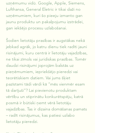
uzņēmumu vidū. Google, Apple, Siemens, 
Lufthansa, General Eletric ir tikai daži no 
uzņēmumiem, kuri šo pieeju izmanto gan 
jaunu produktu un pakalpojumu izstrādei, 
gan iekšējo procesu uzlabošanai. 
Šodien lietotāju prasības ir augstākas nekā 
jebkad agrāk, jo katru dienu tiek radīti jauni 
risinājumi, kuru centrā ir lietotāju vajadzības, 
ne tikai zīmols vai juridiskas prasības. Tomēr 
daudzi risinājumi joprojām balstās uz 
pieņēmumiem, iepriekšējo pieredzi vai 
teorētiskiem datiem. Vai jums šķiet 
pazīstami tādi vārdi kā “mēs vienmēr esam 
tā darījuši”? Lai pievienotu produktam 
vērtību un stiprinātu konkurētspēju, katrā 
posmā ir būtiski ņemt vērā lietotāju 
vajadzības. Tas ir dizaina domāšanas pamats 
– radīt risinājumus, kas patiesi uzlabo 
lietotāju pieredzi.