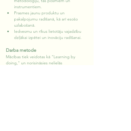
metodoloģiju, tās posmiem un 
instrumentiem.
Prasmes jaunu produktu un 
pakalpojumu radīšanā, kā arī esošo 
uzlabošanā.
Iedvesmu un rīkus lietotāju vajadzību 
dziļākai izpētei un inovāciju radīšanai.
Darba metode
Mācības tiek veidotas kā "Learning by 
doing," un norisināsies nelielās 
starpdisciplinārās komandās, lai dalībnieki 
iegūtu reālu pieredzi visos dizaina 
domāšanas posmos. Pirms kursa dalībnieki 
tiek aicināti sagatavot konkrētu problēmu 
vai izaicinājumu, ko risinās kursa laikā. 
Mērķauditorija
Šis kurss ir piemērots uzņēmējiem un 
darbiniekiem, kas iesaistīti produktu un 
pakalpojumu izstrādē vai inovāciju 