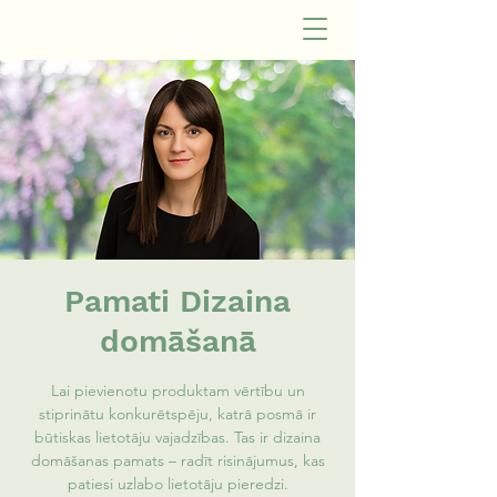
Pamati Dizaina
domāšanā
Lai pievienotu produktam vērtību un
stiprinātu konkurētspēju, katrā posmā ir
būtiskas lietotāju vajadzības. Tas ir dizaina
domāšanas pamats – radīt risinājumus, kas
patiesi uzlabo lietotāju pieredzi.