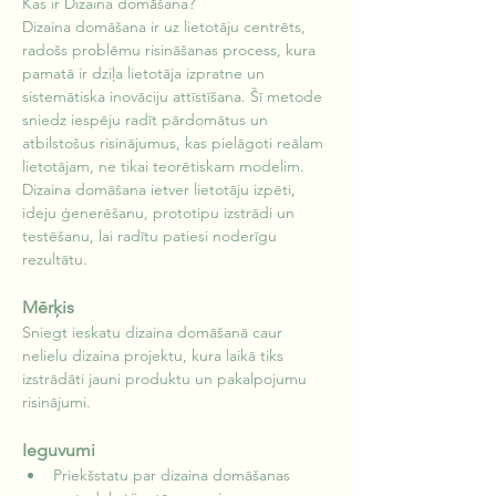
Kas ir Dizaina domāšana?
Dizaina domāšana ir uz lietotāju centrēts, 
radošs problēmu risināšanas process, kura 
pamatā ir dziļa lietotāja izpratne un 
sistemātiska inovāciju attīstīšana. Šī metode 
sniedz iespēju radīt pārdomātus un 
atbilstošus risinājumus, kas pielāgoti reālam 
lietotājam, ne tikai teorētiskam modelim. 
Dizaina domāšana ietver lietotāju izpēti, 
ideju ģenerēšanu, prototipu izstrādi un 
testēšanu, lai radītu patiesi noderīgu 
rezultātu.
Mērķis
Sniegt ieskatu dizaina domāšanā caur 
nelielu dizaina projektu, kura laikā tiks 
izstrādāti jauni produktu un pakalpojumu 
risinājumi.
Ieguvumi
Priekšstatu par dizaina domāšanas 