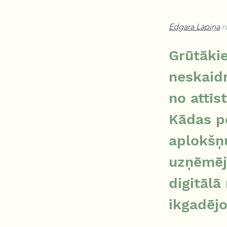
Edgara Lapiņa
 r
Grūtākie
neskaidr
no attīs
Kādas po
aplokšņu
uzņēmēju
digitālā
ikgadēj