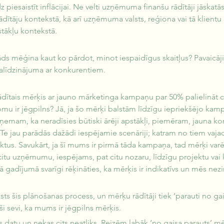
piesaistīt inflācijai. Ne velti uzņēmuma finanšu rādītāji jāskatā
ādītāju kontekstā, kā arī uzņēmuma valsts, reģiona vai tā klientu 
ākļu kontekstā.
āds mēģina kaut ko pārdot, minot iespaidīgus skaitļus? Pavaicāji
 salīdzinājuma ar konkurentiem. 
ādītais mērķis ar jauno mārketinga kampaņu par 50% palielināt c
u ir jēgpilns? Jā, ja šo mērķi balstām līdzīgu iepriekšējo kamp
eņemam, ka neradīsies būtiski ārēji apstākļi, piemēram, jauna ko
 Te jau parādās dažādi iespējamie scenāriji; katram no tiem vaja
ktus. Savukārt, ja šī mums ir pirmā tāda kampaņa, tad mērķi varēt
citu uzņēmumu, iespējams, pat citu nozaru, līdzīgu projektu va
ā gadījumā svarīgi rēķināties, ka mērķis ir indikatīvs un mēs nez
aists šis plānošanas process, un mērķu rādītāji tiek ‘parauti no ga
 sevi, ka mums ir jēgpilns mērķis. 
 datu un nekas cits neatliks. Reizēm labāk ‘no gaisa parauts’ mē