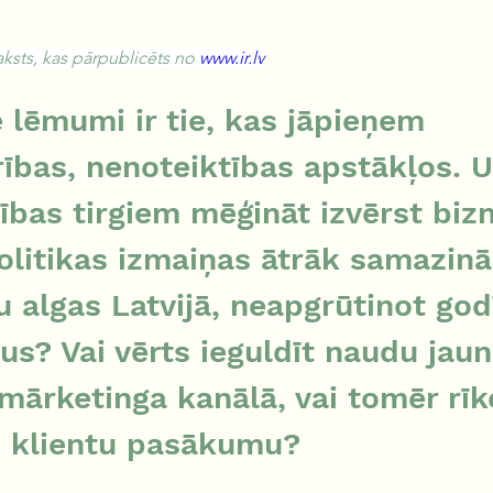
aksts, kas pārpublicēts no 
www.ir.lv
 lēmumi ir tie, kas jāpieņem 
ības, nenoteiktības apstākļos. U
tības tirgiem mēģināt izvērst biz
litikas izmaiņas ātrāk samazinā
 algas Latvijā, neapgrūtinot god
s? Vai vērts ieguldīt naudu jaun
 mārketinga kanālā, vai tomēr rīk
o klientu pasākumu?