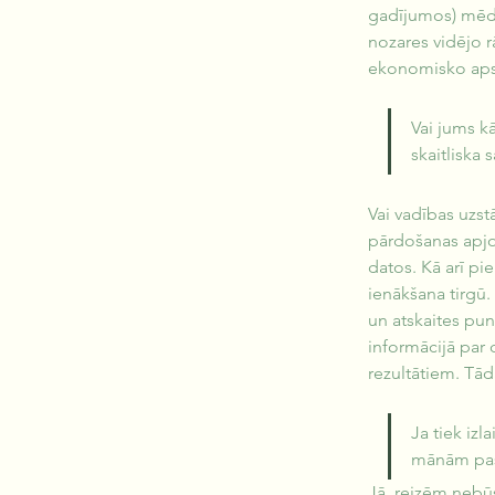
gadījumos) mēdz 
nozares vidējo r
ekonomisko apst
Vai jums k
skaitliska
Vai vadības uzst
pārdošanas apjom
datos. Kā arī pi
ienākšana tirgū.
un atskaites pun
informācijā par 
rezultātiem. Tād
Ja tiek izl
mānām paši
Jā, reizēm nebūs