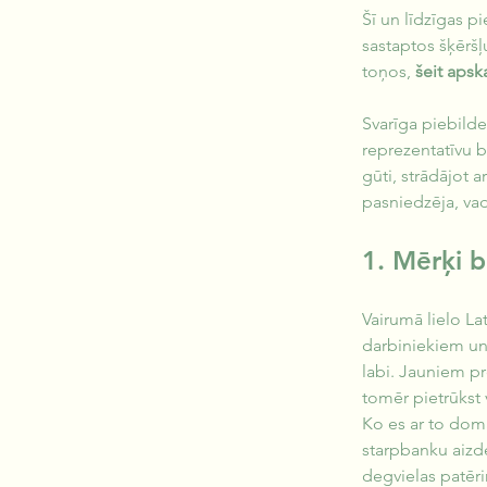
Šī un līdzīgas p
sastaptos šķērš
toņos,
 šeit apsk
Svarīga piebilde
reprezentatīvu b
gūti, strādājot a
pasniedzēja, vad
1. Mērķi b
Vairumā lielo Lat
darbiniekiem un v
labi. Jauniem pr
tomēr pietrūkst 
Ko es ar to domā
starpbanku aizd
degvielas patēri