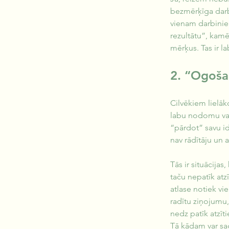
bezmērķīga darbo
vienam darbiniek
rezultātu”, kamē
mērķus. Tas ir l
2. “Ogoša
Cilvēkiem lielāk
labu nodomu vadī
“pārdot” savu id
nav rādītāju un
Tās ir situācijas
taču nepatīk atz
atlase notiek vi
radītu ziņojumu, 
nedz patīk atzīt
Tā kādam var sag