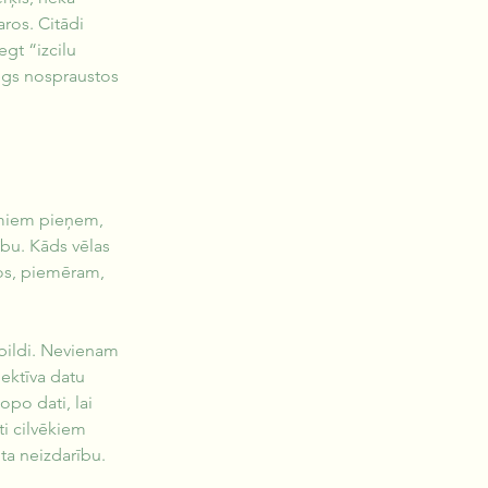
ros. Citādi 
gt “izcilu 
iegs nospraustos 
mumiem pieņem, 
ību. Kāds vēlas 
tos, piemēram, 
 bildi. Nevienam 
ektīva datu 
po dati, lai 
ti cilvēkiem 
ta neizdarību. 