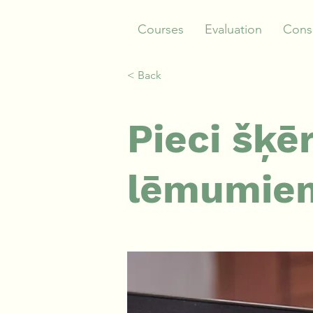
Courses
Evaluation
Consu
< Back
Pieci šķē
lēmumiem