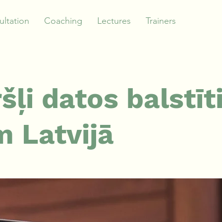
ltation
Coaching
Lectures
Trainers
ršļi datos balstī
 Latvijā