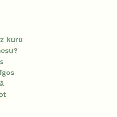
z kuru 
nesu? 
s 
īgos 
ā 
ot 