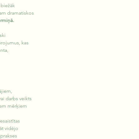
 biežāk 
sam dramatiskos 
ermiņā.
ski 
ērojumus, kas 
nta, 
ājiem, 
ai darbs veikts 
 šiem mērķiem 
saistītas 
t vidējo 
 prakses 