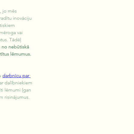
 jo mēs 
adītu inovāciju 
utiskiem 
 mēroga vai 
tus. Tādēļ 
u no nebūtiskā 
stītus lēmumus.
u 
darbnīcu par 
r dalībniekiem 
īti lēmumi (gan 
ām risinājumus.