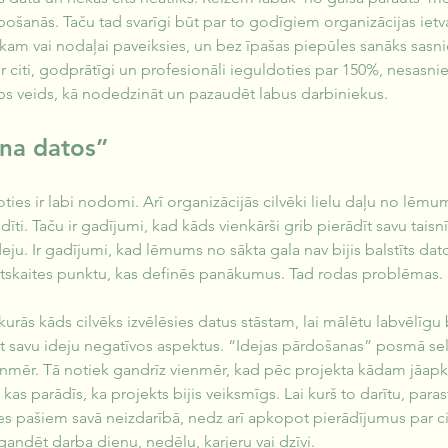
šanās. Taču tad svarīgi būt par to godīgiem organizācijas ietva
am vai nodaļai paveiksies, un bez īpašas piepūles sanāks sasnie
r citi, godprātīgi un profesionāli ieguldoties par 150%, nesasn
abs veids, kā nodedzināt un pazaudēt labus darbiniekus.
na datos”
oties ir labi nodomi. Arī organizācijās cilvēki lielu daļu no lē
ti. Taču ir gadījumi, kad kāds vienkārši grib pierādīt savu taisn
eju. Ir gadījumi, kad lēmums no sākta gala nav bijis balstīts da
 atskaites punktu, kas definēs panākumus. Tad rodas problēmas.
, kurās kāds cilvēks izvēlēsies datus stāstam, lai mālētu labvēlīgu
īt savu ideju negatīvos aspektus. “Idejas pārdošanas” posmā sel
enmēr. Tā notiek gandrīz vienmēr, kad pēc projekta kādam jāapko
kas parādīs, ka projekts bijis veiksmīgs. Lai kurš to darītu, paras
ies pašiem savā neizdarībā, nedz arī apkopot pierādījumus par ci
andēt darba dienu, nedēļu, karjeru vai dzīvi.