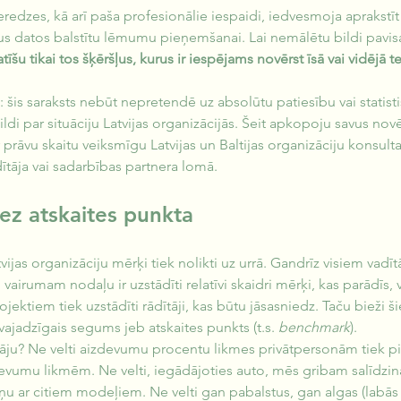
ieredzes, kā arī paša profesionālie iespaidi, iedvesmoja aprakstīt
ļus datos balstītu lēmumu pieņemšanai. Lai nemālētu bildi pavi
atīšu tikai tos šķēršļus, kurus ir iespējams novērst īsā vai vidējā t
: šis saraksts nebūt nepretendē uz absolūtu patiesību vai statisti
ildi par situāciju Latvijas organizācijās. Šeit apkopoju savus nov
r prāvu skaitu veiksmīgu Latvijas un Baltijas organizāciju konsulta
ītāja vai sadarbības partnera lomā.
ez atskaites punkta
vijas organizāciju mērķi tiek nolikti uz urrā. Gandrīz visiem vadīt
airumam nodaļu ir uzstādīti relatīvi skaidri mērķi, kas parādīs, v
ojektiem tiek uzstādīti rādītāji, kas būtu jāsasniedz. Taču bieži
vajadzīgais segums jeb atskaites punkts (t.s. 
benchmark
).
ju? Ne velti aizdevumu procentu likmes privātpersonām tiek pie
evumu likmēm. Ne velti, iegādājoties auto, mēs gribam salīdzinā
ņu ar citiem modeļiem. Ne velti gan pabalstus, gan algas (labās