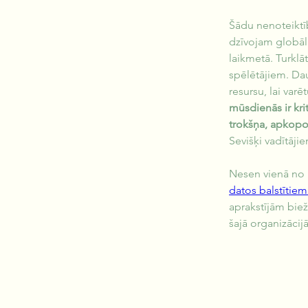
Šādu nenoteiktī
dzīvojam globālā
laikmetā. Turklāt
spēlētājiem. Da
resursu, lai var
mūsdienās ir kri
trokšņa, apkopo
Sevišķi vadītājie
Nesen vienā no 
datos balstītie
aprakstījām biež
šajā organizācij