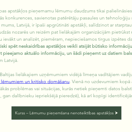
bas apstākļos pieņemamu lēmumu daudzums tikai palielināsies,
s konkurences, savienotas patērētāju pasaules un tehnoloģiju r
 mums, Latvijā, ir īpaši apgrūtināti apstākļi, salīdzinot ar starpta
udzās nozarēs un reizēm pat lielākajām organizācijām pietrūkst
ētu ievākt un analizēt, piemēram, nepieciešamos tirgus izpētes da
tiski spēt neskaidrības apstākļos veikli atsijāt būtisko informācij
t pieejamo aktuālo informāciju, un šādi pieņemt uz datiem bal
m Latvijā.
Baltijas lielākajiem uzņēmumiem vidējā līmeņa vadītājiem vadīj
m lēmumiem un kritisko domāšanu
. Vienā no uzdevumiem kopā a
ākās problēmas vai situācijas, kurās netiek pieņemti datos balst
ā, gan dalībnieku iepriekšējā pieredzē), kā arī kopīgi identificēj
Kurss – Lēmumu pieņemšana nenoteiktības apstākļos ⮞