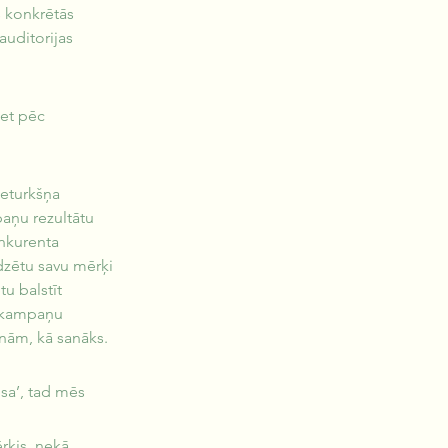
s konkrētās 
auditorijas 
et pēc 
eturkšņa 
aņu rezultātu 
nkurenta 
dzētu savu mērķi 
u balstīt 
i kampaņu 
inām, kā sanāks.
isa’, tad mēs 
rķis, nekā 