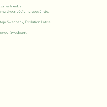
žu partnerība
ma tirgus pētījumu speciāliste, 
āja Swedbank, Evolution Latvia, 
energo, Swedbank