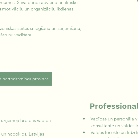
mumus. Savā darbā apvieno analītisku
ku motivāciju un organizāciju ikdienas
zeniskās saites sniegšanu un saņemšanu,
pārrunu vadīšanu.
 pārredzamības prasības
Professiona
Vadības un personāla 
s uzņēmējdarbības vadībā 
konsultante un valdes
Valdes locekle un līdzd
un nodokļos, Latvijas 