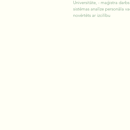
Universitāte, - maģistra darbs
sistēmas analīze personāla va
novērtēts ar izcilību