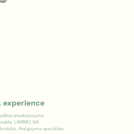
l experience
vadības ārpakalpojuma 
 locekle, LAMMO SIA
ibinātāja, Atalgojuma speciālistu 