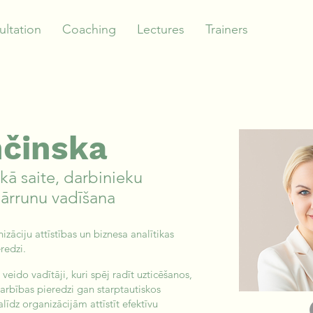
ltation
Coaching
Lectures
Trainers
nčinska
kā saite, darbinieku
pārrunu vadīšana
zāciju attīstības un biznesa analītikas
redzi.
veido vadītāji, kuri spēj radīt uzticēšanos,
adarbības pieredzi gan starptautiskos
īdz organizācijām attīstīt efektīvu