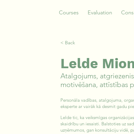
Courses
Evaluation
Consu
< Back
Lelde Mio
Atalgojums, atgriezenis
motivēšana, attīstības 
Personāla vadības, atalgojuma, organi
eksperte ar vairāk kā desmit gadu pie
Lelde tic, ka veiksmīgas organizācijas 
skaidrību un iesaisti. Balstoties uz s
uzņēmumos, gan konsultāciju vidē, pal