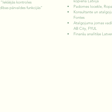
kopiena Latvijā
 “Iekšējās kontroles 
Padomes locekle, Ropa
dības pārvaldes funkcijās” 
Konsultante un atalgoju
Fontes
Atalgojuma jomas vadīt
AB City, FYUL
Finanšu analītiķe Latv