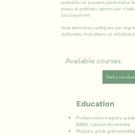
sadarbību un pieņemt pārdomātus lē
pieeju ar praktisku izpratni par cilvē
izaicinājumiem.
Vada seminārus vadītājiem par atgrie
darbinieku motivēšanu un attīstības 
Available courses:
Darba samaksas
Education
Profesionālais maģistra grād
(MBA), Latvijas Universitāte
Maģistra grāds grāmatvedībā 