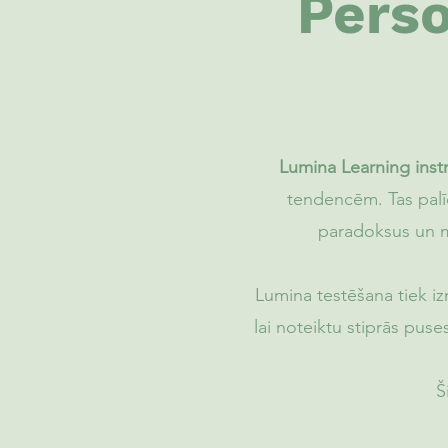
Perso
Lumina Learning instr
tendencēm. Tas palīd
paradoksus un mo
Lumina testēšana tiek 
lai noteiktu stiprās puse
Š