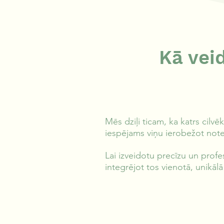
Kā vei
Mēs dziļi ticam, ka katrs cilv
iespējams viņu ierobežot notei
Lai izveidotu precīzu un profe
integrējot tos vienotā, unikāl