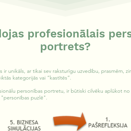
dojas profesionālais per
portrets?
ēks ir unikāls, ar tikai sev raksturīgu uzvedību, prasmēm,
ktās kategorijās vai “kastītēs”.
sionālu personības portretu, ir būtiski cilvēku aplūkot 
ā "personības puzlē".