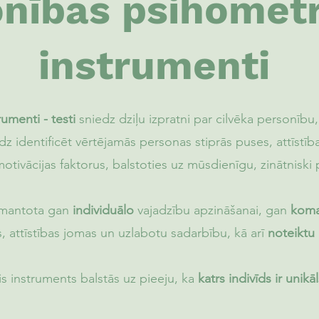
nības psihometr
instrumenti
umenti - testi
sniedz dziļu izpratni par cilvēka personīb
z identificēt vērtējamās personas stiprās puses, attīstī
tivācijas faktorus, balstoties uz mūsdienīgu, zinātniski
izmantota gan
individuālo
vajadzību apzināšanai, gan
kom
s, attīstības jomas un uzlabotu sadarbību, kā arī
noteiktu
is instruments balstās uz pieeju, ka
katrs indivīds ir unikāl