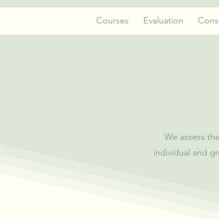
Courses
Evaluation
Consu
We assess the
individual and g