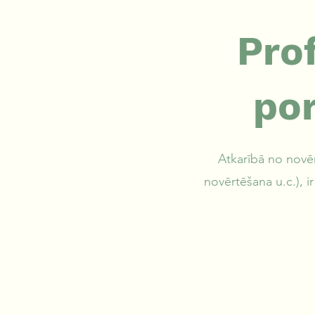
Pro
po
Atkarībā no novēr
novērtēšana u.c.), i