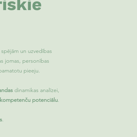
iskie
u, spējām un uzvedības
bas jomas, personības
 pamatotu pieeju.
andas
dinamikas analīzei,
 kompetenču potenciālu
.
s
.