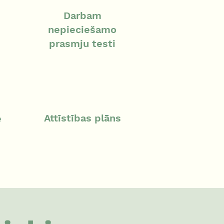
Darbam
nepieciešamo
prasmju testi
Attīstības plāns​​
e