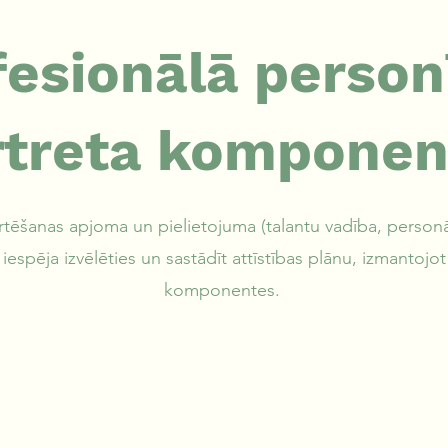
fesionālā person
rtreta komponen
tēšanas apjoma un pielietojuma (talantu vadība, personāl
r iespēja izvēlēties un sastādīt attīstības plānu, izmantoj
komponentes.