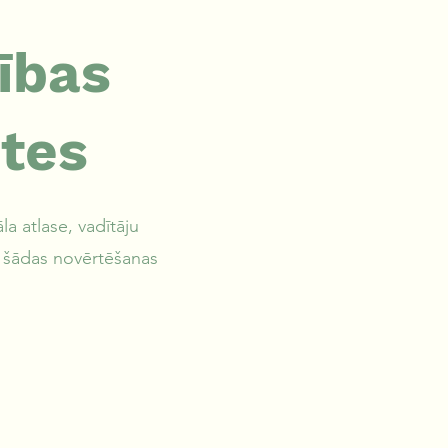
ības
tes
a atlase, vadītāju
ot šādas novērtēšanas