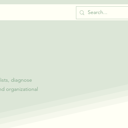
ists, diagnose
d organizational