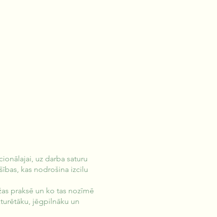
ionālajai, uz darba saturu
šības, kas nodrošina izcilu
užas praksē un ko tas nozīmē
turētāku, jēgpilnāku un