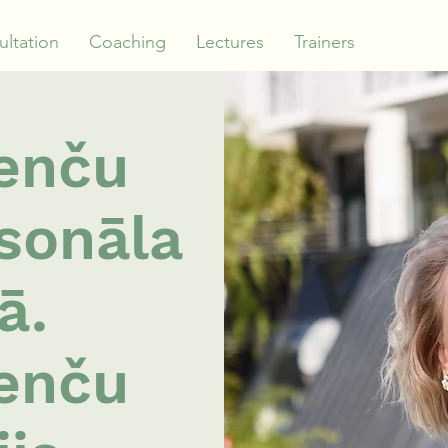
ltation
Coaching
Lectures
Trainers
enču
rsonāla
ā.
enču