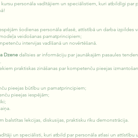
ursu personāla vadītājiem un speciālistiem, kuri atbildīgi par 
mā!
spējām šodienas personāla atlasē, attīstībā un darba izpildes v
modeļa veidošanas pamatprincipiem;
mpetenču intervijas vadīšanā un novērtēšanā.
a Dzene
dalīsies ar informāciju par jaunākajām pasaules tende
.
iekiem praktiskas zināšanas par kompetenču pieejas izmantošan
nču pieejas būtību un pamatprincipiem;
enču pieejas iespējām;
ki;
aiņa.
balstītas lekcijas, diskusijas, praktisku rīku demonstrācija.
ītāji un speciālisti, kuri atbild par personāla atlasi un attīstī