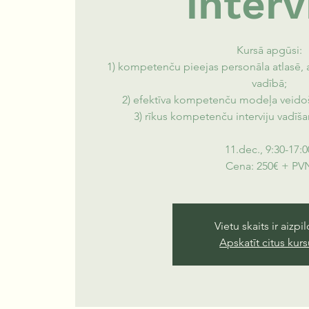
interv
Kursā apgūsi:
1) kompetenču pieejas personāla atlasē, a
vadībā;
2) efektīva kompetenču modeļa veido
3) rīkus kompetenču interviju vadīša
11.dec., 9:30-17:0
Cena: 250€ + PV
Vietu skaits ir aizpil
Apskatīt citus kur