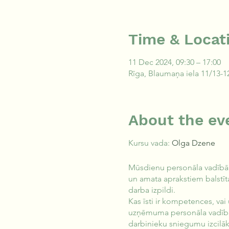
Time & Locat
11 Dec 2024, 09:30 – 17:00
Rīga, Blaumaņa iela 11/13-12,
About the ev
Kursu vada:
Olga Dzene
Mūsdienu personāla vadībā a
un amata aprakstiem balstīta
darba izpildi.
Kas īsti ir kompetences, va
uzņēmuma personāla vadībai
darbinieku sniegumu izcilā