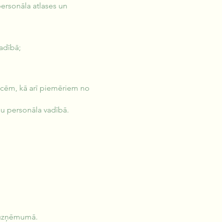
personāla atlases un
adībā;
ncēm, kā arī piemēriem no
u personāla vadībā.
bu uzņēmumā.