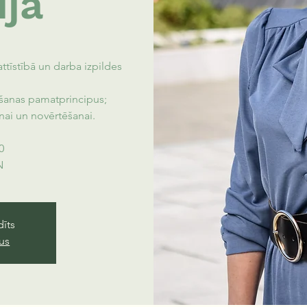
ija
ttīstībā un darba izpildes
šanas pamatprincipus;
nai un novērtēšanai.
0
N
dīts
sus