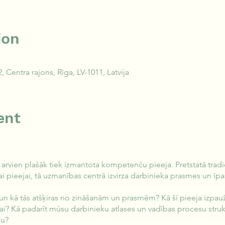
ion
 Centra rajons, Rīga, LV-1011, Latvija
ent
rvien plašāk tiek izmantota kompetenču pieeja. Pretstatā tradic
i pieejai, tā uzmanības centrā izvirza darbinieka prasmes un īpa
i un kā tās atšķiras no zināšanām un prasmēm? Kā šī pieeja izpa
? Kā padarīt mūsu darbinieku atlases un vadības procesu struk
ku?