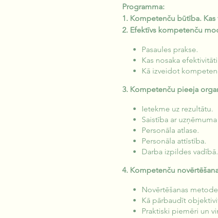
Programma:
1.
Kompetenču būtība. Kas t
2. Efektīvs kompetenču mod
Pasaules prakse.
Kas nosaka efektivitāti
Kā izveidot kompeten
3.
Kompetenču pieeja organ
Ietekme uz rezultātu.
Saistība ar uzņēmuma 
Personāla atlase.
Personāla attīstība.
Darba izpildes vadībā.
4. Kompetenču novērtēšan
Novērtēšanas metode
Kā pārbaudīt objektivi
Praktiski piemēri un v