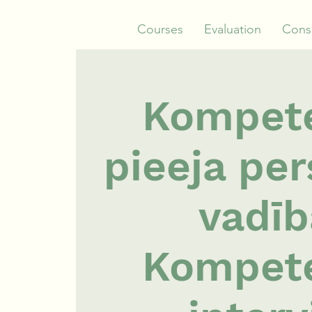
Courses
Evaluation
Consu
Kompet
pieeja pe
vadīb
Kompet