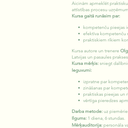
Aicinām apmeklēt praktisku k
attīstības procesu uzņēmu
Kursa gaitā runāsim par:
kompetenču pieejas ie
efektīva kompetenču 
praktiskiem rīkiem ko
Kursa autore un trenere
Olg
Latvijas un pasaules prakses
Kursa mērķis:
sniegt dalībn
Ieguvumi:
izpratne par kompete
zināšanas par kompet
praktiskas pieejas un rī
vērtīga pieredzes apm
Darba metode:
uz piemēriem 
Ilgums:
1 diena, 6 stundas.
Mērķauditorija:
personāla vad