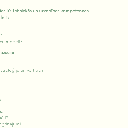
as ir? Tehniskās un uzvedības kompetences.
elis
?
ču modeli?
izācijā
stratēģiju un vērtībām.
a
s.
tāti?
ingrinājumi.