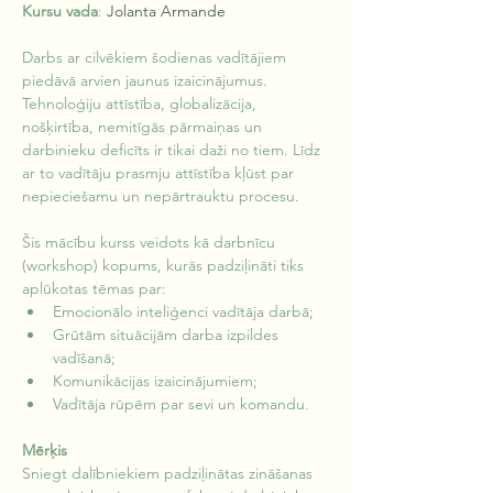
Kursu vada
: 
Jolanta Armande
Darbs ar cilvēkiem šodienas vadītājiem 
piedāvā arvien jaunus izaicinājumus. 
Tehnoloģiju attīstība, globalizācija, 
nošķirtība, nemitīgās pārmaiņas un 
darbinieku deficīts ir tikai daži no tiem. Līdz 
ar to vadītāju prasmju attīstība kļūst par 
nepieciešamu un nepārtrauktu procesu.
Šis mācību kurss veidots kā darbnīcu 
(workshop) kopums, kurās padziļināti tiks 
aplūkotas tēmas par: 
Emocionālo inteliģenci vadītāja darbā;
Grūtām situācijām darba izpildes 
vadīšanā;
Komunikācijas izaicinājumiem;
Vadītāja rūpēm par sevi un komandu.
Mērķis
Sniegt dalībniekiem padziļinātas zināšanas 