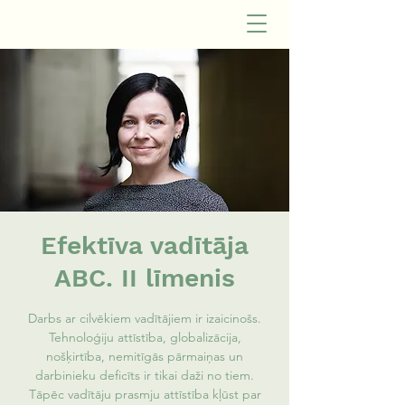
Efektīva vadītāja
ABC. II līmenis
Darbs ar cilvēkiem vadītājiem ir izaicinošs.
Tehnoloģiju attīstība, globalizācija,
nošķirtība, nemitīgās pārmaiņas un
darbinieku deficīts ir tikai daži no tiem.
Tāpēc vadītāju prasmju attīstība kļūst par