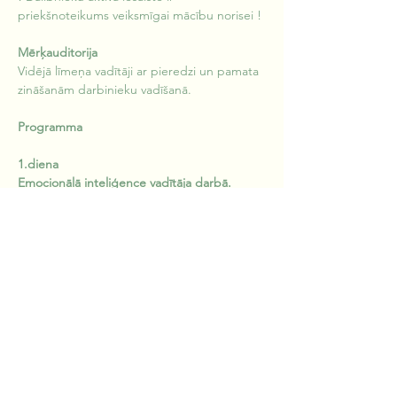
priekšnoteikums veiksmīgai mācību norisei !
Mērķauditorija
Vidējā līmeņa vadītāji ar pieredzi un pamata 
zināšanām darbinieku vadīšanā.
Programma
1.diena
Emocionālā inteliģence vadītāja darbā.
Emocijas mūsu dzīvē. Kas ir emocionālā 
inteliģence un tās pamatprincipi.
Ko mums stāsta emocijas, to ietekme 
uz darba kvalitāti un ko ar tām darīt.
Emociju uztvere un izrādīšana darbā. 
Emocionāli inteliģents vadītājs, kolēģis, 
darbinieks. Emocionāli inteliģenta 
komanda.
Darba izpildes vadīšana: praktiskā 
nodarbība.
Darbs ar dalībnieku grūtām situācijām, 