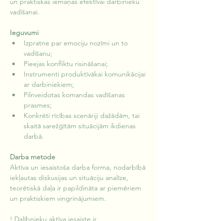
un praktiskas iemaņas efektīvai darbinieku 
vadīšanai.
Ieguvumi
Izpratne par emociju nozīmi un to 
vadīšanu;
Pieejas konfliktu risināšanai;
Instrumenti produktīvākai komunikācijai 
ar darbiniekiem;
Pilnveidotas komandas vadīšanas 
prasmes;
Konkrēti rīcības scenāriji dažādām, tai 
skaitā sarežģītām situācijām ikdienas 
darbā.
Darba metode
Aktīva un iesaistoša darba forma, nodarbībā 
iekļautas diskusijas un situāciju analīze, 
teorētiskā daļa ir papildināta ar piemēriem 
un praktiskiem vingrinājumiem.
! Dalībnieku aktīva iesaiste ir 