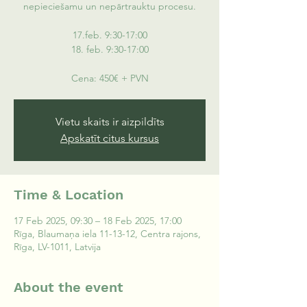
nepieciešamu un nepārtrauktu procesu.
17.feb. 9:30-17:00
18. feb. 9:30-17:00
Cena: 450€ + PVN
Vietu skaits ir aizpildīts
Apskatīt citus kursus
Time & Location
17 Feb 2025, 09:30 – 18 Feb 2025, 17:00
Rīga, Blaumaņa iela 11-13-12, Centra rajons,
Rīga, LV-1011, Latvija
About the event