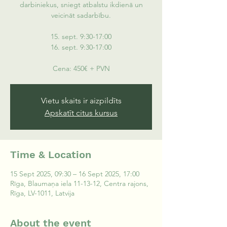
darbiniekus, sniegt atbalstu ikdienā un
veicināt sadarbību.
15. sept. 9:30-17:00
16. sept. 9:30-17:00
Cena: 450€ + PVN
Vietu skaits ir aizpildīts
Apskatīt citus kursus
Time & Location
15 Sept 2025, 09:30 – 16 Sept 2025, 17:00
Rīga, Blaumaņa iela 11-13-12, Centra rajons,
Rīga, LV-1011, Latvija
About the event