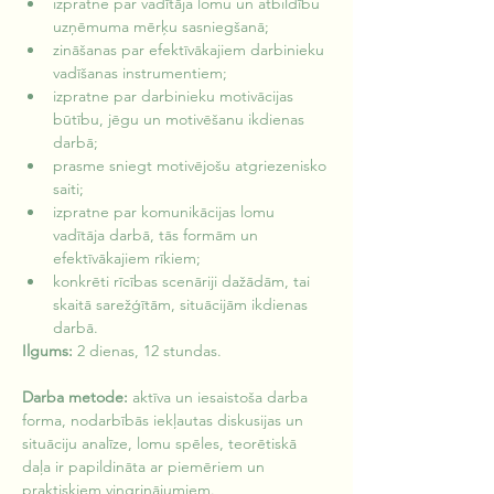
izpratne par vadītāja lomu un atbildību 
uzņēmuma mērķu sasniegšanā;
zināšanas par efektīvākajiem darbinieku 
vadīšanas instrumentiem;
izpratne par darbinieku motivācijas 
būtību, jēgu un motivēšanu ikdienas 
darbā;
prasme sniegt motivējošu atgriezenisko 
saiti;
izpratne par komunikācijas lomu 
vadītāja darbā, tās formām un 
efektīvākajiem rīkiem;
konkrēti rīcības scenāriji dažādām, tai 
skaitā sarežģītām, situācijām ikdienas 
darbā.
Ilgums: 
2 dienas, 12 stundas.
Darba metode:
 aktīva un iesaistoša darba 
forma, nodarbībās iekļautas diskusijas un 
situāciju analīze, lomu spēles, teorētiskā 
daļa ir papildināta ar piemēriem un 
praktiskiem vingrinājumiem.