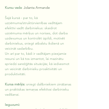
Kursu vada
: 
Jolanta Armande
Šajā kursā - par to, kā 
uzņēmuma/struktūrvienības vadītājam 
efektīvi vadīt darbiniekus: skaidrot 
uzņēmuma mērķus un norises, dot darba 
uzdevumus un kontrolēt izpildi, motivēt 
darbiniekus, sniegt atbalstu ikdienā un 
veicināt sadarbību.
Un arī par to, kādi ir vadītājam pieejamie 
resursi un kā tos izmantot, lai mazinātu 
spriedzi sarežģītās situācijās; kā iedvesmot 
un veicināt darbinieku proaktivitāti un 
produktivitāti.
Kursa mērķis: 
sniegt dalībniekiem zināšanas 
un praktiskas iemaņas efektīvai darbinieku 
vadīšanai.
Ieguvumi: