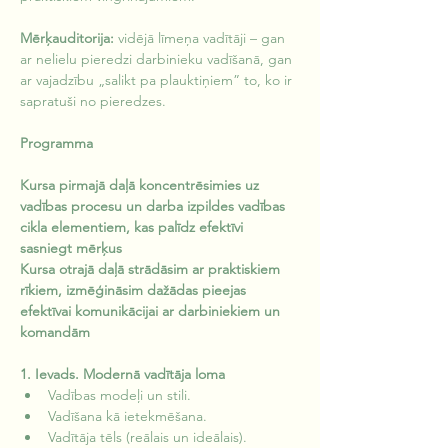
Mērķauditorija: 
vidējā līmeņa vadītāji – gan 
ar nelielu pieredzi darbinieku vadīšanā, gan 
ar vajadzību „salikt pa plauktiņiem” to, ko ir 
sapratuši no pieredzes.
Programma
Kursa pirmajā daļā koncentrēsimies uz 
vadības procesu un darba izpildes vadības 
cikla elementiem, kas palīdz efektīvi 
sasniegt mērķus
Kursa otrajā daļā strādāsim ar praktiskiem 
rīkiem, izmēģināsim dažādas pieejas 
efektīvai komunikācijai ar darbiniekiem un 
komandām
1. Ievads. Modernā vadītāja loma
Vadības modeļi un stili.
Vadīšana kā ietekmēšana.
Vadītāja tēls (reālais un ideālais).