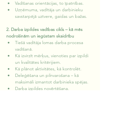
Vadīšanas orientācijas, to īpatnības.
Uzņēmuma, vadītāja un darbinieku 
savstarpējā uztvere, gaidas un bažas.
2. Darba izpildes vadības cikls – kā mēs 
nodrošinām un iegūstam skaidrību
Tiešā vadītāja lomas darba procesa 
vadīšanā.
Kā izvirzīt mērķus, vienoties par izpildi 
un kvalitātes kritērijiem.
Kā plānot aktivitātes, kā kontrolēt.
Deleģēšana un pilnvarošana – kā 
maksimāli izmantot darbinieka spējas.
Darba izpildes novērtēšana.
Kā virzīt darbinieku uz attīstību.
Darbs ar dalībnieku situācijām. Kā, 
izmantojot darba izpildes vadības ciklu, 
risināt ikdienas vadīšanas jautājumus. 
Dažādas risinājumu stratēģijas un efektīva 
komunikāciju šajās situācijās