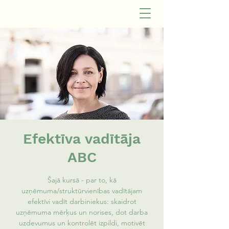
Efektīva vadītāja
ABC
Šajā kursā - par to, kā
uzņēmuma/struktūrvienības vadītājam
efektīvi vadīt darbiniekus: skaidrot
uzņēmuma mērķus un norises, dot darba
uzdevumus un kontrolēt izpildi, motivēt