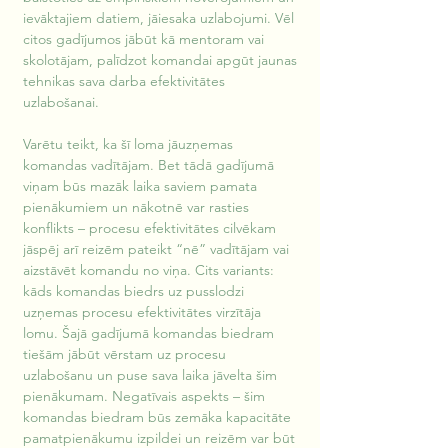
ievāktajiem datiem, jāiesaka uzlabojumi. Vēl 
citos gadījumos jābūt kā mentoram vai 
skolotājam, palīdzot komandai apgūt jaunas 
tehnikas sava darba efektivitātes 
uzlabošanai.
Varētu teikt, ka šī loma jāuzņemas 
komandas vadītājam. Bet tādā gadījumā 
viņam būs mazāk laika saviem pamata 
pienākumiem un nākotnē var rasties 
konflikts – procesu efektivitātes cilvēkam 
jāspēj arī reizēm pateikt “nē” vadītājam vai 
aizstāvēt komandu no viņa. Cits variants: 
kāds komandas biedrs uz pusslodzi 
uzņemas procesu efektivitātes virzītāja 
lomu. Šajā gadījumā komandas biedram 
tiešām jābūt vērstam uz procesu 
uzlabošanu un puse sava laika jāvelta šim 
pienākumam. Negatīvais aspekts – šim 
komandas biedram būs zemāka kapacitāte 
pamatpienākumu izpildei un reizēm var būt 