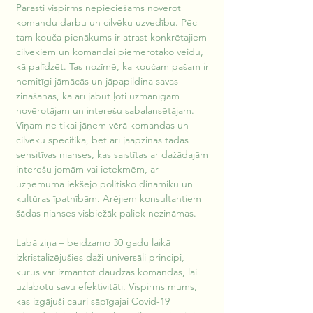
Parasti vispirms nepieciešams novērot 
komandu darbu un cilvēku uzvedību. Pēc 
tam kouča pienākums ir atrast konkrētajiem 
cilvēkiem un komandai piemērotāko veidu, 
kā palīdzēt. Tas nozīmē, ka koučam pašam ir 
nemitīgi jāmācās un jāpapildina savas 
zināšanas, kā arī jābūt ļoti uzmanīgam 
novērotājam un interešu sabalansētājam. 
Viņam ne tikai jāņem vērā komandas un 
cilvēku specifika, bet arī jāapzinās tādas 
sensitīvas nianses, kas saistītas ar dažādajām 
interešu jomām vai ietekmēm, ar 
uzņēmuma iekšējo politisko dinamiku un 
kultūras īpatnībām. Ārējiem konsultantiem 
šādas nianses visbiežāk paliek nezināmas.
Labā ziņa – beidzamo 30 gadu laikā 
izkristalizējušies daži universāli principi, 
kurus var izmantot daudzas komandas, lai 
uzlabotu savu efektivitāti. Vispirms mums, 
kas izgājuši cauri sāpīgajai Covid-19 