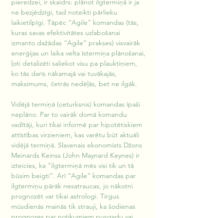
pieredzei, ir skaidrs: plānot ilgtermiņā ir ja 
ne bezjēdzīgi, tad noteikti pārlieku 
laikietilpīgi. Tāpēc “Agile” komandas (tās, 
kuras savas efektivitātes uzlabošanai 
izmanto dažādas “Agile” prakses) visvairāk 
enerģijas un laika velta īstermiņa plānošanai, 
ļoti detalizēti saliekot visu pa plauktiņiem, 
ko tās darīs nākamajā vai tuvākajās, 
maksimums, četrās nedēļās, bet ne ilgāk. 
Vidējā termiņā (ceturksnis) komandas īpaši 
neplāno. Par to vairāk domā komandu 
vadītāji, kuri tikai informē par hipotētiskiem 
attīstības virzieniem, kas varētu būt aktuāli 
vidējā termiņā. Slavenais ekonomists Džons 
Meinards Keinss (John Maynard Keynes) ir 
izteicies, ka “ilgtermiņā mēs visi tik un tā 
būsim beigti”. Arī “Agile” komandas par 
ilgtermiņu pārāk nesatraucas, jo nākotni 
prognozēt var tikai astrologi. Tirgus 
mūsdienās mainās tik strauji, ka šodienas 
prognozes par notikumiem pusgadu vai 