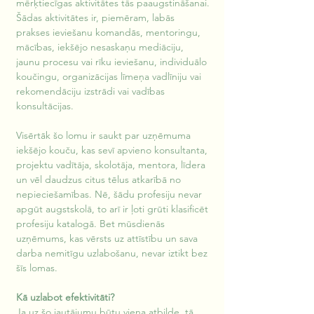
mērķtiecīgas aktivitātes tās paaugstināšanai. 
Šādas aktivitātes ir, piemēram, labās 
prakses ieviešanu komandās, mentoringu, 
mācības, iekšējo nesaskaņu mediāciju, 
jaunu procesu vai rīku ieviešanu, individuālo 
koučingu, organizācijas līmeņa vadlīniju vai 
rekomendāciju izstrādi vai vadības 
konsultācijas. 
Visērtāk šo lomu ir saukt par uzņēmuma 
iekšējo kouču, kas sevī apvieno konsultanta, 
projektu vadītāja, skolotāja, mentora, līdera 
un vēl daudzus citus tēlus atkarībā no 
nepieciešamības. Nē, šādu profesiju nevar 
apgūt augstskolā, to arī ir ļoti grūti klasificēt 
profesiju katalogā. Bet mūsdienās 
uzņēmums, kas vērsts uz attīstību un sava 
darba nemitīgu uzlabošanu, nevar iztikt bez 
šīs lomas.
Kā uzlabot efektivitāti?
Ja uz šo jautājumu būtu viena atbilde, tā 