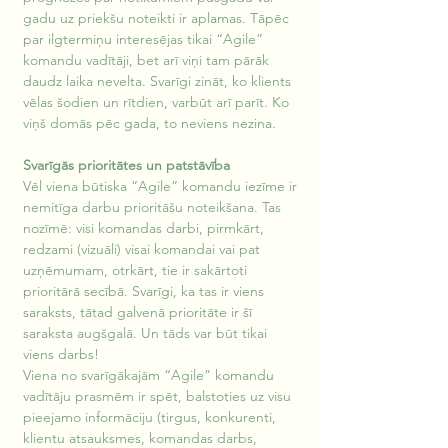
gadu uz priekšu noteikti ir aplamas. Tāpēc 
par ilgtermiņu interesējas tikai “Agile” 
komandu vadītāji, bet arī viņi tam pārāk 
daudz laika nevelta. Svarīgi zināt, ko klients 
vēlas šodien un rītdien, varbūt arī parīt. Ko 
viņš domās pēc gada, to neviens nezina.
Svarīgās prioritātes un patstāvība
Vēl viena būtiska “Agile” komandu iezīme ir 
nemitīga darbu prioritāšu noteikšana. Tas 
nozīmē: visi komandas darbi, pirmkārt, 
redzami (vizuāli) visai komandai vai pat 
uzņēmumam, otrkārt, tie ir sakārtoti 
prioritārā secībā. Svarīgi, ka tas ir viens 
saraksts, tātad galvenā prioritāte ir šī 
saraksta augšgalā. Un tāds var būt tikai 
viens darbs! 
Viena no svarīgākajām “Agile” komandu 
vadītāju prasmēm ir spēt, balstoties uz visu 
pieejamo informāciju (tirgus, konkurenti, 
klientu atsauksmes, komandas darbs, 