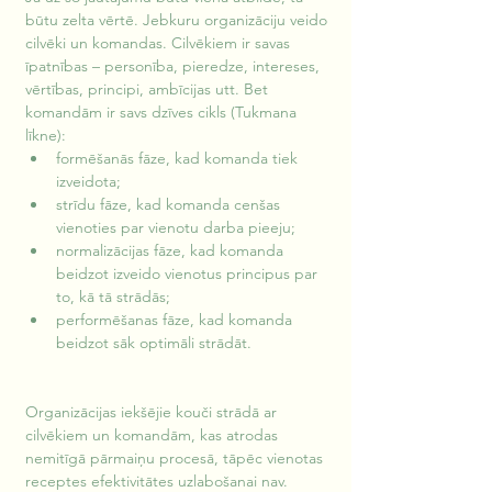
būtu zelta vērtē. Jebkuru organizāciju veido 
cilvēki un komandas. Cilvēkiem ir savas 
īpatnības – personība, pieredze, intereses, 
vērtības, principi, ambīcijas utt. Bet 
komandām ir savs dzīves cikls (Tukmana 
līkne):
formēšanās fāze, kad komanda tiek 
izveidota;
strīdu fāze, kad komanda cenšas 
vienoties par vienotu darba pieeju;
normalizācijas fāze, kad komanda 
beidzot izveido vienotus principus par 
to, kā tā strādās; 
performēšanas fāze, kad komanda 
beidzot sāk optimāli strādāt. 
Organizācijas iekšējie kouči strādā ar 
cilvēkiem un komandām, kas atrodas 
nemitīgā pārmaiņu procesā, tāpēc vienotas 
receptes efektivitātes uzlabošanai nav. 