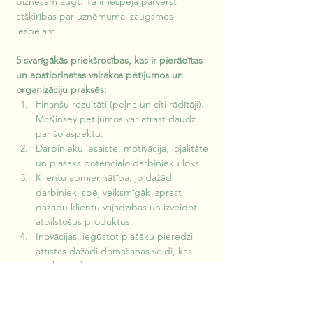
biznesam augt. Tā ir iespēja pārvērst 
atšķirības par uzņēmuma izaugsmes 
iespējām. 
5 svarīgākās priekšrocības, kas ir pierādītas 
un apstiprinātas vairākos pētījumos un 
organizāciju praksēs:
Finanšu rezultāti (peļņa un citi rādītāji). 
McKinsey pētījumos var atrast daudz 
par šo aspektu.
Darbinieku iesaiste, motivācija, lojalitāte 
un plašāks potenciālo darbinieku loks.
Klientu apmierinātība, jo dažādi 
darbinieki spēj veiksmīgāk izprast 
dažādu klientu vajadzības un izveidot 
atbilstošus produktus.
Inovācijas, iegūstot plašāku pieredzi 
attīstās dažādi domāšanas veidi, kas 
ietekmē idejas oriģinalitāti.
Organizācijas reputācija un spēcīga 
organizācijas kultūra.