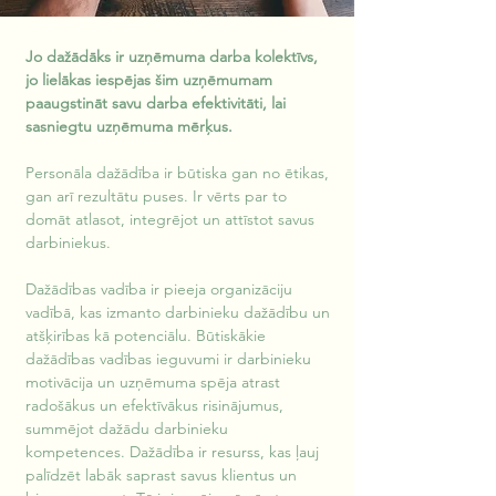
Jo dažādāks ir uzņēmuma darba kolektīvs, 
jo lielākas iespējas šim uzņēmumam 
paaugstināt savu darba efektivitāti, lai 
sasniegtu uzņēmuma mērķus.
Personāla dažādība ir būtiska gan no ētikas, 
gan arī rezultātu puses. Ir vērts par to 
domāt atlasot, integrējot un attīstot savus 
darbiniekus.
Dažādības vadība ir pieeja organizāciju 
vadībā, kas izmanto darbinieku dažādību un 
atšķirības kā potenciālu. Būtiskākie 
dažādības vadības ieguvumi ir darbinieku 
motivācija un uzņēmuma spēja atrast 
radošākus un efektīvākus risinājumus, 
summējot dažādu darbinieku 
kompetences. Dažādība ir resurss, kas ļauj 
palīdzēt labāk saprast savus klientus un 