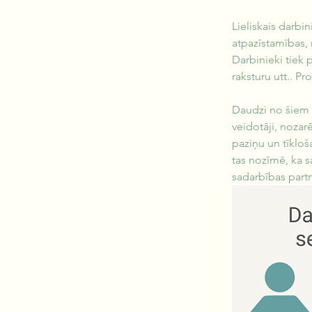
Lieliskais darbin
atpazīstamības, 
Darbinieki tiek 
raksturu utt.. Pro
Daudzi no šiem d
veidotāji, nozarē
paziņu un tīkloš
tas nozīmē, ka s
sadarbības part