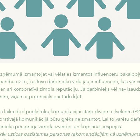
uzņēmumā izmantojat vai vēlaties izmantot influenceru pakalpoj
manību uz to, ka Jūsu darbinieku vidū jau ir influenceri, kas var 
an arī korporatīvā zīmola reputāciju. Ja darbinieks vēl nav izaudz
nim, viņam ir potenciāls par tādu kļūt.
ajā laikā dod priekšroku komunikācijai starp diviem cilvēkiem (P2
oratīvajā komunikācijā būtu grēks neizmantot. Lai to varētu da
rbinieka personīgā zīmola izveides un kopšanas iespējas.
airāk uzticas pazīstamas personas rekomendācijām kā uzņēmu