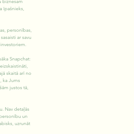
su biznesam 
 īpašnieks, 
jas, personības, 
sasaisti ar savu 
 investoriem.
iesāka Snapchat: 
izskaistināti, 
ā skaitā arī no 
s, ka Jums 
šām justos tā, 
u. Nav detaļās 
u personību un 
abisks, uzrunāt 