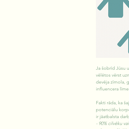
Ja šobrīd Jūsu 
vēlētos vērst uz
devēja zīmola, g
influencera līme
Fakti rāda, ka š
potenciālu korp
ir jāatbalsta da
- 90% cilvēku v