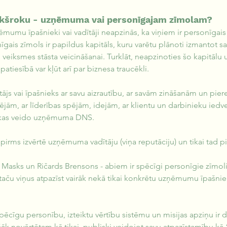
ekšroku - uzņēmuma vai personīgajam zīmolam?
ēmumu īpašnieki vai vadītāji neapzinās, ka viņiem ir personīgais 
nīgais zīmols ir papildus kapitāls, kuru varētu plānoti izmantot sa
eiksmes stāsta veicināšanai. Turklāt, neapzinoties šo kapitālu u
s patiesībā var kļūt arī par biznesa traucēkli.
s vai īpašnieks ar savu aizrautību, ar savām zināšanām un piered
pējām, ar līderības spējām, idejām, ar klientu un darbinieku ie
s, kas veido uzņēmuma DNS.
spirms izvērtē uzņēmuma vadītāju (viņa reputāciju) un tikai tad pi
Masks un Ričards Brensons - abiem ir spēcīgi personīgie zīmoli. A
 taču viņus atpazīst vairāk nekā tikai konkrētu uzņēmumu īpašnie
cīgu personību, izteiktu vērtību sistēmu un misijas apziņu ir d
ašāk novērtētam kā tikai, publiski veidojot savu atpazīstamību kā 