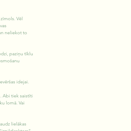
zīmols. Vēl 
vas 
n neliekot to 
zi, paziņu tīklu 
dvesmošanu 
evēršas idejai.
bi tiek saistīti 
ku lomā. Vai 
audz lielākas 
“izpildirektors” 