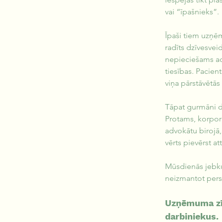
vai “īpašnieks”.
Īpaši tiem uzņēm
radīts dzīvesveid
nepieciešams adv
tiesības. Pacien
viņa pārstāvētās
Tāpat gurmāni do
Protams, korpora
advokātu birojā,
vērts pievērst a
Mūsdienās jebku
neizmantot per
Uzņēmuma zīm
darbiniekus. 