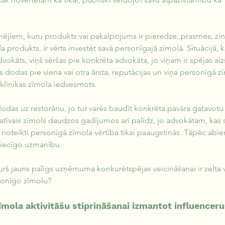
ējiem, kuru produkts vai pakalpojums ir pieredze, prasmes, zinā
a produkts, ir vērts investēt savā personīgajā zīmolā. Situācijā, 
okāts, viņš vēršas pie konkrēta advokāta, jo viņam ir spējas aizs
ts dodas pie viena vai otra ārsta, reputācijas un viņa personīgā zī
 klīnikas zīmola iedvesmots.
das uz restorānu, jo tur varēs baudīt konkrēta pavāra gatavotu
tīvais zīmols daudzos gadījumos arī palīdz, jo advokātam, kas s
 noteikti personīgā zīmola vērtība tikai paaugstinās. Tāpēc abie
ttiecīgo uzmanību.
rš jauns palīgs uzņēmuma konkurētspējas veicināšanai ir zelta 
sonīgo zīmolu?
ola aktivitāšu stiprināšanai izmantot influenceru