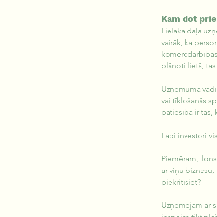
Kam dot pri
Lielākā daļa uzņ
vairāk, ka perso
komercdarbības v
plānoti lietā, ta
Uzņēmuma vadītāj
vai tīklošanās s
patiesībā ir ta
Labi investori vi
Piemēram, Īlons 
ar viņu biznesu,
piekritīsiet?
Uzņēmējam ar spē
iespējas tikt pl