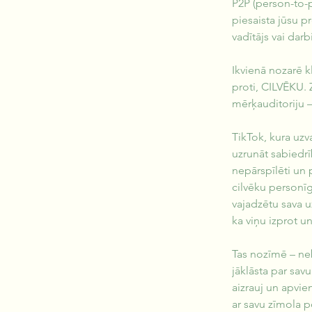
P2P (person-to-p
piesaista jūsu 
vadītājs vai dar
Ikvienā nozarē k
proti, CILVĒKU. 
mērķauditoriju –
TikTok, kura uzva
uzrunāt sabiedrī
nepārspīlēti un 
cilvēku personīg
vajadzētu sava u
ka viņu izprot un
Tas nozīmē – neb
jāklāsta par savu
aizrauj un apvien
ar savu zīmola p