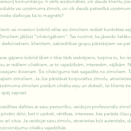
erson) komunikāciju. Ir vērts aizdomāties, cik daudz klientu jū
produkta vai uzņēmuma zīmols, un cik daudz patiesībā uzņēmuma
binieks darbojas kā to magnēts?
lienti vai investori šobrīd vēlas aiz zīmoliem redzēt konkrētas se
Zīmoliem jākļūst "cilvēcīgākiem''. Tas nozīmē, ka jāveido lielāku 
 darbiniekiem, klientiem, sabiedrības grupu pārstāvjiem vai pat
ras gājiens šobrīd šķiet ir tikai tāds ieskrējiens, turpina to, ko 
bu ar reāliem cilvēkiem, ar to vajadzībām, interesēm, vājībām. Ne
pieejami ikvienam. Šis cilvēcīgums tiek sagaidīts no zīmoliem. Taj
ajiem zīmoliem. Ja Jūs pārstāvat korporatīvo zīmolu, atcerietie
zņēmuma zīmolam piešķirt cilvēka seju un dvēseli, lai klients tie
 spēj saprast.
aidīties dalīties ar savu personību, veidojot profesionālu zīmol
 privāto dzīvi, bet ir uzskati, vērtības, intereses, kas parāda Jūs
o arī citus. Ja veidojat savu zīmolu, atcerieties būt autentisks, d
ozicionējumu cilvēku vajadzībās.