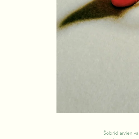
Šobrīd arvien va