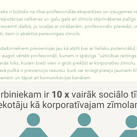
ieks ir būtisks ne tikai profesionālās ekspertīzes un izaugsmes re
reputācijas celšanas un galu galā arī zīmola stiprināšanas palīgs.
pieņemti darbā, jo izceļas ar zināšanām, profesionālo pieredzi, v
ti, tiem ir atraktīvs personīgais zīmols. 
arbiniekiem pievienojas jau kā atzīti (vai ar lielisku potenciālu)
 augsti vērtēti profesionāļi, kuriem ir spēcīgs “uzticības reitings
anās loks, kuram bieži vien ir grūti piekļūt ar korporatīvo zīm
avā pulkā ir pievienojis resursu, kurš var sniegt pieeju jauniem kl
neriem un tāpat arī komunikācijas kanālam.