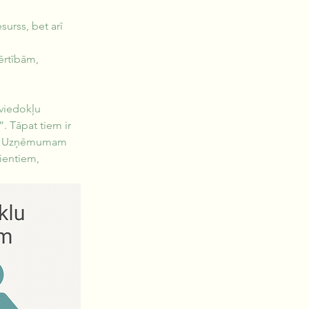
surss, bet arī 
ērtībām, 
 viedokļu 
”. Tāpat tiem ir 
olu. Uzņēmumam 
ientiem, 