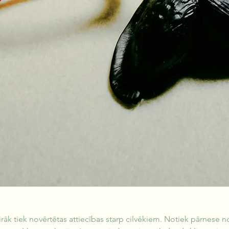
irāk tiek novērtētas attiecības starp cilvēkiem. Notiek pārnese 