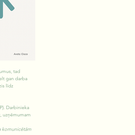
umus, tad 
celt gan darba 
is līdz 
P). Darbinieka 
rīt, uzņēmumam 
ma komunicētām 