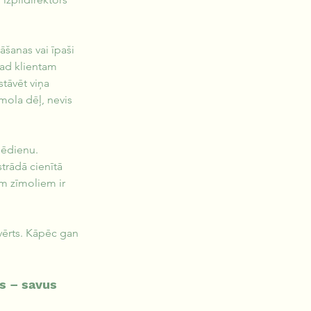
šanas vai īpaši 
kad klientam 
tāvēt viņa 
mola dēļ, nevis 
 ēdienu. 
trādā cienītā 
m zīmoliem ir 
vērts. Kāpēc gan 
s – savus 