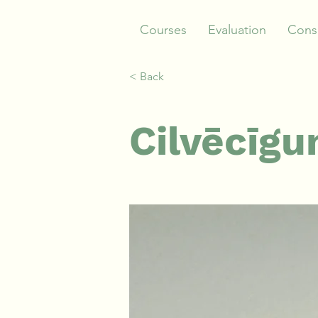
Courses
Evaluation
Consu
< Back
Cilvēcīgu