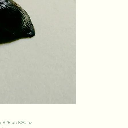
no B2B un B2C uz 