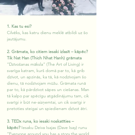
1. Kas tu esi?
Cilvēks, kas katru dienu meklē atbildi uz šo 
jautājumu. 
2. Grāmata, ko citiem iesaki izlasīt – kāpēc?
Tik Nat Han (Thich Nhat Hanh) grāmata 
“Dzīvošanas māksla” (The Art of Living) ir 
svarīga katram, kurš domā par to, kā grib 
dzīvot, un apzinās, ka tā, kā nodzīvojam šo 
dienu, tā nodzīvojam mūžu. Grāmata runā 
par to, kā pārdzīvot sāpes un ciešanas. Man 
tā kalpo par spēcīgu atgādinājumu tam, cik 
svarīgi ir būt ne-aizņemtai, un cik svarīgi ir 
pretoties steigai un spiedienam dzīvot ātri.
3. TEDx runa, ko iesaki noskatīties – 
kāpēc? 
Iesaku Deiva Isajas (Dave Isay) runu 
“Everyone around you has a story the world 