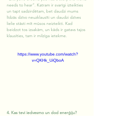
needs to hear”. Katram ir svarīgi izteikties 
un tapt sadzirdētam, bet daudzi mums 
līdzās dzīvo neuzklausīti un daudzi dzīves 
lielie stāsti mīt mūsos neizteikti. Kad 
beidzot tos izsakām, un kāds ir gatavs tajos 
klausīties, tam ir milzīga ietekme.
https://www.youtube.com/watch?
v=QKHk_UiQboA
4. Kas tevi iedvesmo un dod enerģiju?
Klusums. Mežs. Gaisma. Kad redzu, kā 
mainās cilvēki, pārvarot bailes publiski 
izteikties.  