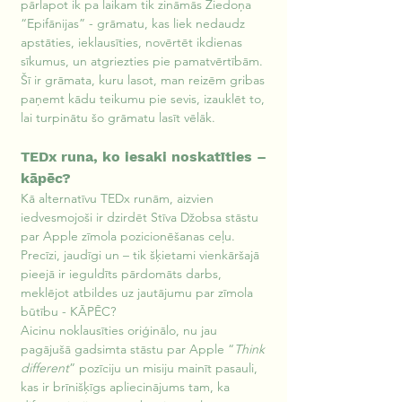
pārlapot ik pa laikam tik zināmās Ziedoņa 
“Epifānijas” - grāmatu, kas liek nedaudz 
apstāties, ieklausīties, novērtēt ikdienas 
sīkumus, un atgriezties pie pamatvērtībām. 
Šī ir grāmata, kuru lasot, man reizēm gribas 
paņemt kādu teikumu pie sevis, izauklēt to, 
lai turpinātu šo grāmatu lasīt vēlāk.
TEDx runa, ko iesaki noskatīties – 
kāpēc?
Kā alternatīvu TEDx runām, aizvien 
iedvesmojoši ir dzirdēt Stīva Džobsa stāstu 
par Apple zīmola pozicionēšanas ceļu. 
Precīzi, jaudīgi un – tik šķietami vienkāršajā 
pieejā ir ieguldīts pārdomāts darbs, 
meklējot atbildes uz jautājumu par zīmola 
būtību - KĀPĒC?
Aicinu noklausīties oriģinālo, nu jau 
pagājušā gadsimta stāstu par Apple “
Think 
different
” pozīciju un misiju mainīt pasauli, 
kas ir brīnišķīgs apliecinājums tam, ka 