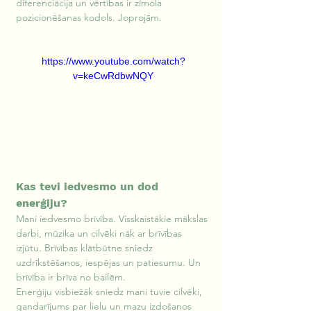
diferenciācija un vērtības ir zīmola 
pozicionēšanas kodols. Joprojām.
https://www.youtube.com/watch?
v=keCwRdbwNQY
Kas tevi iedvesmo un dod 
enerģiju?
Mani iedvesmo brīvība. Visskaistākie mākslas 
darbi, mūzika un cilvēki nāk ar brīvības 
izjūtu. Brīvības klātbūtne sniedz 
uzdrīkstēšanos, iespējas un patiesumu. Un 
brīvība ir brīva no bailēm.
Enerģiju visbiežāk sniedz mani tuvie cilvēki, 
gandarījums par lielu un mazu izdošanos 