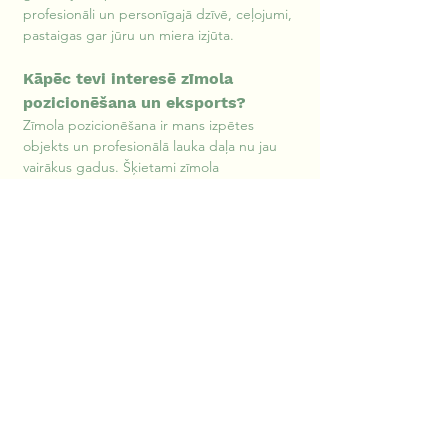
profesionāli un personīgajā dzīvē, ceļojumi, 
pastaigas gar jūru un miera izjūta.
Kāpēc tevi interesē zīmola 
pozicionēšana un eksports?
Zīmola pozicionēšana ir mans izpētes 
objekts un profesionālā lauka daļa nu jau 
vairākus gadus. Šķietami zīmola 
pozicionēšana ir specifiska komponente 
uzņēmējdarbības ietvaros, taču arvien vairāk 
pārliecinos, ka zīmola pozicionēšanai ir 
milzīga ietekme biznesa attīstībā ilgtermiņā, 
kas, protams, atspoguļojas uzņēmuma 
vērtībā un finanšu rādītājos.
Zīmola pozicionēšana ir pastāvīgs process, 
un tā ir uzņēmuma stratēģijas pamatā. Mēs 
varam ļaut zīmolam ieņemt savu vietu, īpaši 
nefokusējoties uz pozicionēšanu, un vēlāk 
analizēt retrospektīvā zīmolu no dažādiem 
skatupunktiem, vai tomēr izvēlēties to vadīt, 