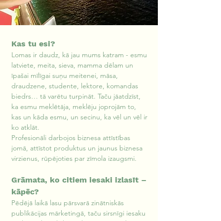
Kas tu esi?
Lomas ir daudz, kā jau mums katram - esmu 
latviete, meita, sieva, mamma dēlam un 
īpašai mīlīgai suņu meitenei, māsa, 
draudzene, studente, lektore, komandas 
biedrs… tā varētu turpināt. Taču jāatdzīst, 
ka esmu meklētāja, meklēju joprojām to, 
kas un kāda esmu, un secinu, ka vēl un vēl ir 
ko atklāt. 
Profesionāli darbojos biznesa attīstības 
jomā, attīstot produktus un jaunus biznesa 
virzienus, rūpējoties par zīmola izaugsmi.
Grāmata, ko citiem iesaki izlasīt – 
kāpēc?
Pēdējā laikā lasu pārsvarā zinātniskās 
publikācijas mārketingā, taču sirsnīgi iesaku 