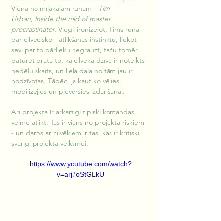
Viena no mīļākajām runām - 
Tim 
Urban,
Inside the mid of master 
procrastinator.
 Viegli ironizējot, Tims runā 
par cilvēcisko - atlikšanas instinktu, liekot 
sevi par to pārlieku negrauzt, taču tomēr 
paturēt prātā to, ka cilvēka dzīvē ir noteikts 
nedēļu skaits, un liela daļa no tām jau ir 
nodzīvotas. Tāpēc, ja kaut ko vēlies, 
mobilizējies un pievērsies izdarīšanai.
Arī projektā ir ārkārtīgi tipiski komandas 
vēlme atlikt. Tas ir viens no projekta riskiem 
- un darbs ar cilvēkiem ir tas, kas ir kritiski 
svarīgi projekta veiksmei.
https://www.youtube.com/watch?
v=arj7oStGLkU