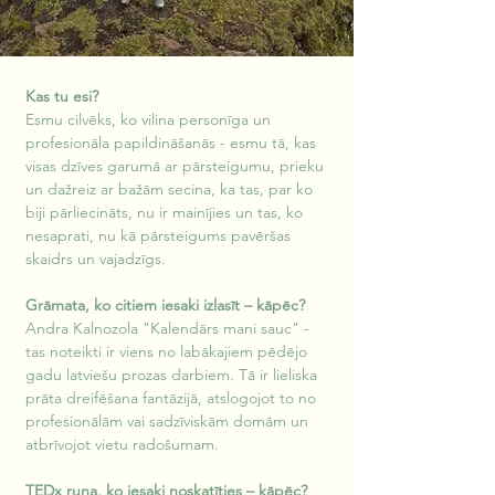
Kas tu esi?
Esmu cilvēks, ko vilina personīga un 
profesionāla papildināšanās - esmu tā, kas 
visas dzīves garumā ar pārsteigumu, prieku 
un dažreiz ar bažām secina, ka tas, par ko 
biji pārliecināts, nu ir mainījies un tas, ko 
nesaprati, nu kā pārsteigums pavēršas 
skaidrs un vajadzīgs.
Grāmata, ko citiem iesaki izlasīt – kāpēc?
Andra Kalnozola "Kalendārs mani sauc" - 
tas noteikti ir viens no labākajiem pēdējo 
gadu latviešu prozas darbiem. Tā ir lieliska 
prāta dreifēšana fantāzijā, atslogojot to no 
profesionālām vai sadzīviskām domām un 
atbrīvojot vietu radošumam.
TEDx runa, ko iesaki noskatīties – kāpēc?