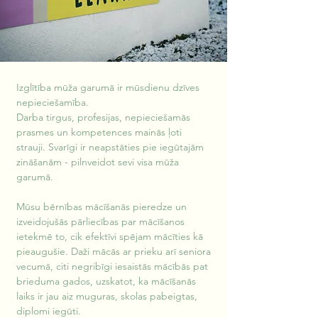
Izglītība mūža garumā ir mūsdienu dzīves 
nepieciešamība.
Darba tirgus, profesijas, nepieciešamās 
prasmes un kompetences mainās ļoti 
strauji. Svarīgi ir neapstāties pie iegūtajām 
zināšanām - pilnveidot sevi visa mūža 
garumā.
Mūsu bērnības mācīšanās pieredze un 
izveidojušās pārliecības par mācīšanos 
ietekmē to, cik efektīvi spējam mācīties kā 
pieaugušie. Daži mācās ar prieku arī seniora 
vecumā, citi negribīgi iesaistās mācībās pat 
brieduma gados, uzskatot, ka mācīšanās 
laiks ir jau aiz muguras, skolas pabeigtas, 
diplomi iegūti.