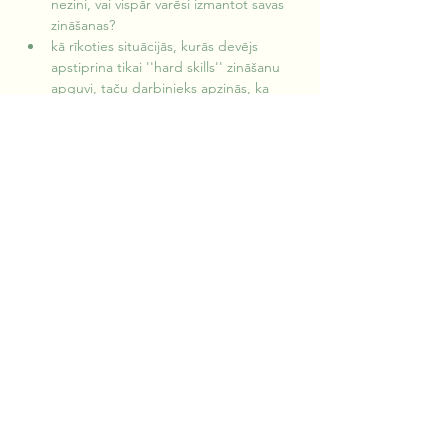
nezini, vai vispār varēsi izmantot savas 
zināšanas?
kā rīkoties situācijās, kurās devējs 
apstiprina tikai ''hard skills'' zināšanu 
apguvi, taču darbinieks apzinās, ka 
nepieciešams investēt arī ''soft skills''?
kāpēc būtiski apgūt arī “soft skills”, ne 
tikai “hard skills”?
kā visefektīvāk apgūt informāciju, ja 
sagādā grūtības atcerēties liela apjoma 
informāciju?
Reinis piedāvāja uzdot katram sev jautājumu 
''Kā es mācos?'', jo tas ir sākums, lai 
saprastu, kas Jums jau strādā. Tālāk ir 
iespēja meklēt dažāda veida stratēģijas, lai 
mācīšanās notiek efektīvāk.
https://www.youtube.com/watch?
v=YDmjiqcyDpA