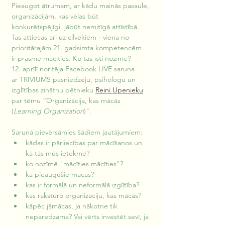
Pieaugot ātrumam, ar kādu mainās pasaule, 
organizācijām, kas vēlas būt 
konkurētspējīgi, jābūt nemitīgā attīstībā. 
Tas attiecas arī uz cilvēkiem - viena no 
prioritārajām 21. gadsimta kompetencēm 
ir prasme mācīties. Ko tas īsti nozīmē?
12. aprīlī noritēja Facebook LIVE saruna 
ar TRIVIUMS pasniedzēju, psihologu un 
izglītības zinātņu pētnieku 
Reini Upenieku
par tēmu “Organizācija, kas mācās 
(
Learning Organization
)".
Sarunā pievērsāmies šādiem jautājumiem:
kādas ir pārliecības par mācīšanos un 
kā tās mūs ietekmē?
ko nozīmē "mācīties mācīties"?
kā pieaugušie mācās?
kas ir formālā un neformālā izglītība?
kas raksturo organizāciju, kas mācās? 
kāpēc jāmācas, ja nākotne tik 
neparedzama? Vai vērts investēt sevī, ja 